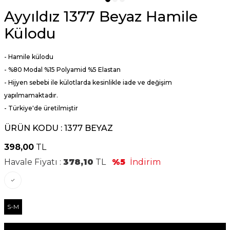
Ayyıldız 1377 Beyaz Hamile
Külodu
- Hamile külodu
- %80 Modal %15 Polyamid %5 Elastan
- Hijyen sebebi ile külotlarda kesinlikle iade ve değişim
yapılmamaktadır.
- Türkiye'de üretilmiştir
ÜRÜN KODU :
1377 BEYAZ
398,00
TL
Havale Fiyatı :
378,10
TL
%5
İndirim
S-M