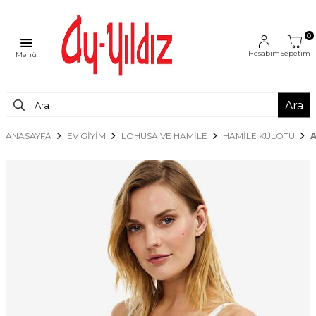
0
Hesabım
Sepetim
Menü
Ara
ANASAYFA
EV GİYİM
LOHUSA VE HAMİLE
HAMILE KÜLOTU
A