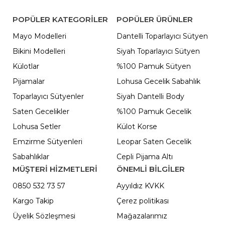
POPÜLER KATEGORILER
POPÜLER ÜRÜNLER
Mayo Modelleri
Dantelli Toparlayıcı Sütyen
Bikini Modelleri
Siyah Toparlayıcı Sütyen
Külotlar
%100 Pamuk Sütyen
Pijamalar
Lohusa Gecelik Sabahlık
Toparlayıcı Sütyenler
Siyah Dantelli Body
Saten Gecelikler
%100 Pamuk Gecelik
Lohusa Setler
Külot Korse
Emzirme Sütyenleri
Leopar Saten Gecelik
Sabahlıklar
Cepli Pijama Altı
MÜŞTERİ HİZMETLERİ
ÖNEMLI BILGILER
0850 532 73 57
Ayyıldız KVKK
Kargo Takip
Çerez politikası
Üyelik Sözleşmesi
Mağazalarımız