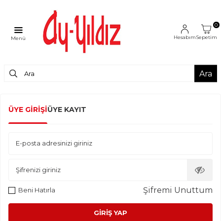
0
Hesabım
Sepetim
Menü
Ara
ÜYE GIRIŞI
ÜYE KAYIT
E-posta adresinizi giriniz
Şifrenizi giriniz
Şifremi Unuttum
Beni Hatırla
GIRIŞ YAP