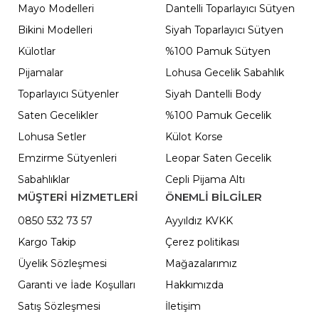
Mayo Modelleri
Dantelli Toparlayıcı Sütyen
Bikini Modelleri
Siyah Toparlayıcı Sütyen
Külotlar
%100 Pamuk Sütyen
Pijamalar
Lohusa Gecelik Sabahlık
Toparlayıcı Sütyenler
Siyah Dantelli Body
Saten Gecelikler
%100 Pamuk Gecelik
Lohusa Setler
Külot Korse
Emzirme Sütyenleri
Leopar Saten Gecelik
Sabahlıklar
Cepli Pijama Altı
MÜŞTERİ HİZMETLERİ
ÖNEMLI BILGILER
0850 532 73 57
Ayyıldız KVKK
Kargo Takip
Çerez politikası
Üyelik Sözleşmesi
Mağazalarımız
Garanti ve İade Koşulları
Hakkımızda
Satış Sözleşmesi
İletişim