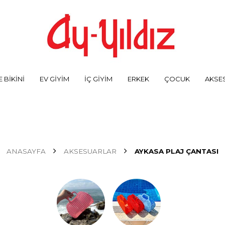
 BİKİNİ
EV GİYİM
İÇ GİYİM
ERKEK
ÇOCUK
AKSE
ANASAYFA
AKSESUARLAR
AYKASA PLAJ ÇANTASI