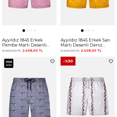
Ayyıldız 1845 Erkek
Ayyıldız 1845 Erkek Sarı
Pembe Martı Desenli
Martı Desenli Deniz
Deniz Şortu
Şortu
3.440,00
TL
2.408,00
TL
3.440,00
TL
2.408,00
TL
-%
30
YENI
ürün