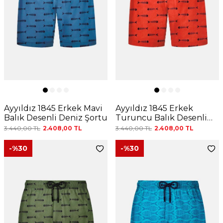
Ayyıldız 1845 Erkek Mavi
Ayyıldız 1845 Erkek
Balık Desenli Deniz Şortu
Turuncu Balık Desenli
Deniz Şortu
3.440,00
TL
2.408,00
TL
3.440,00
TL
2.408,00
TL
-%
30
-%
30