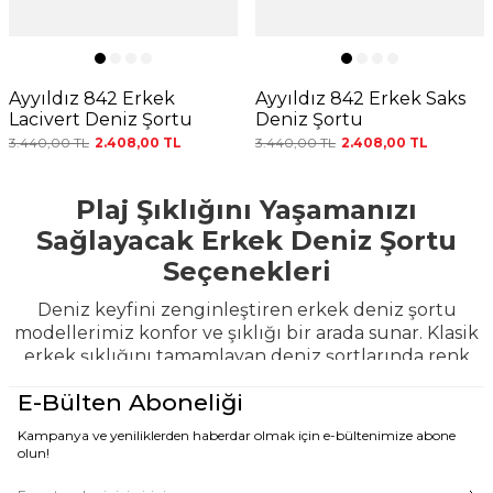
Ayyıldız 842 Erkek
Ayyıldız 842 Erkek Saks
Lacivert Deniz Şortu
Deniz Şortu
3.440,00
TL
2.408,00
TL
3.440,00
TL
2.408,00
TL
Plaj Şıklığını Yaşamanızı
Sağlayacak Erkek Deniz Şortu
Seçenekleri
Deniz keyfini zenginleştiren erkek deniz şortu
modellerimiz konfor ve şıklığı bir arada sunar. Klasik
erkek şıklığını tamamlayan deniz şortlarında renk
ve desen olarak farkı tasarım seçenekleri bulunur.
E-Bülten Aboneliği
Erkek deniz şortu tasarımlarında file %100
pamuktan imal edilir. Pamuklu kumaş terletmeyen,
Kampanya ve yeniliklerden haberdar olmak için e-bültenimize abone
nefes alan kaliteli kumaş olarak deniz şortu
olun!
tasarımına konfor katar. Denizde yüzerken ve