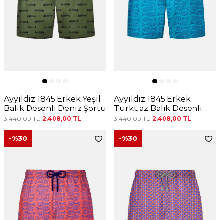
Ayyıldız 1845 Erkek Yeşil
Ayyıldız 1845 Erkek
Balık Desenli Deniz Şortu
Turkuaz Balık Desenli
Deniz Şortu
3.440,00
TL
2.408,00
TL
3.440,00
TL
2.408,00
TL
-%
30
-%
30