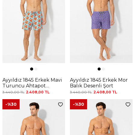
Ayyıldız 1845 Erkek Mavi
Ayyıldız 1845 Erkek Mor
Turuncu Ahtapot
Balık Desenli Şort
Desenli Şortu
3.440,00
TL
2.408,00
TL
3.440,00
TL
2.408,00
TL
-%
30
-%
30