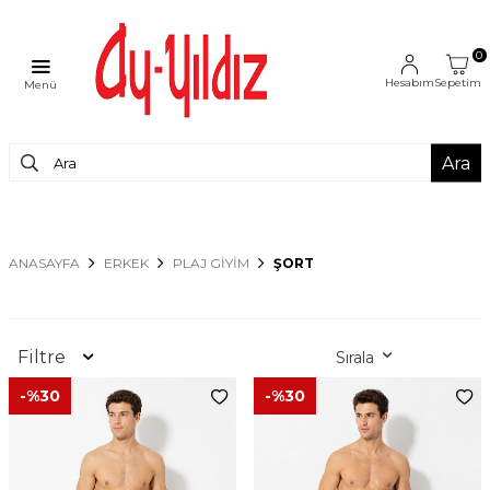
0
Hesabım
Sepetim
Menü
Ara
ANASAYFA
ERKEK
PLAJ GİYİM
ŞORT
Filtre
Sırala
-%
30
-%
30