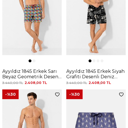
Ayyıldız 1845 Erkek Sarı
Ayyıldız 1845 Erkek Siyah
Beyaz Geometrik Desenli
Grafiti Desenli Deniz
Şort
Şortu
3.440,00
TL
2.408,00
TL
3.440,00
TL
2.408,00
TL
-%
30
-%
30