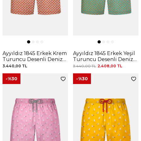
Ayyıldız 1845 Erkek Krem
Ayyıldız 1845 Erkek Yeşil
Turuncu Desenli Deniz
Turuncu Desenli Deniz
Şortu
Şortu
3.440,00
TL
3.440,00
TL
2.408,00
TL
-%
30
-%
30