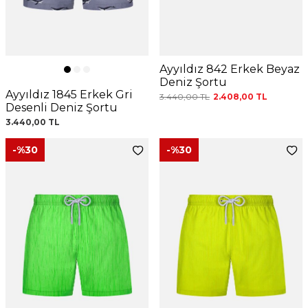
Ayyıldız 842 Erkek Beyaz
Deniz Şortu
Ayyıldız 1845 Erkek Gri
3.440,00
TL
2.408,00
TL
Desenli Deniz Şortu
3.440,00
TL
-%
30
-%
30