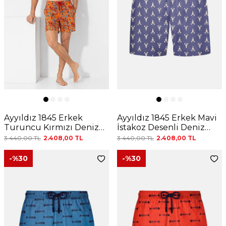
Ayyıldız 1845 Erkek
Ayyıldız 1845 Erkek Mavi
Turuncu Kırmızı Deniz
İstakoz Desenli Deniz
Şortu
Şortu
3.440,00
TL
2.408,00
TL
3.440,00
TL
2.408,00
TL
-%
30
-%
30