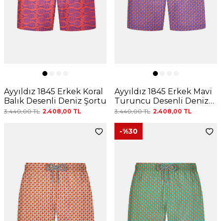
Ayyıldız 1845 Erkek Koral
Ayyıldız 1845 Erkek Mavi
Balık Desenli Deniz Şortu
Turuncu Desenli Deniz
Şortu
3.440,00
TL
2.408,00
TL
3.440,00
TL
2.408,00
TL
-%
30