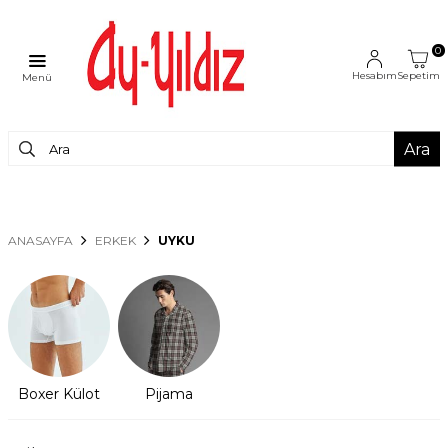
0
Hesabım
Sepetim
Menü
Ara
ANASAYFA
ERKEK
UYKU
Boxer Külot
Pijama