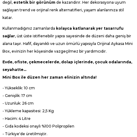
değil,
estetik bir görünüm
de kazandırır. Her dekorasyona uyum
sağlayan trend ve orijinal renk alternatifleri, yaşam alanlarınıza stil
katar.
Kullanmadığınız zamanlarda
kolayca katlanarak yer tasarrufu
sağlar
, üst üste istiflenebilir yapısı sayesinde de düzeni daha geniş bir
alana taşır. Hafif, dayanıklı ve uzun ömürlü yapısıyla Orijinal Aykasa Mini
Box, evinizin her köşesinde vazgeçilmez bir yardımcıdır.
Evde, ofiste, çekmecelerde, dolap içlerinde, çocuk odalarında,
seyahatte…
Mini Box ile düzen her zaman elinizin altında!
- Yükseklik: 10 cm
- Genişlik: 17 cm
- Uzunluk: 26 cm
- Yükleme kapasitesi: 2,5 Kg
- Hacim: 4 Litre
- Gıda kodeksi onaylı %100
Polipropilen
- Türkiye'de üretilmiştir.