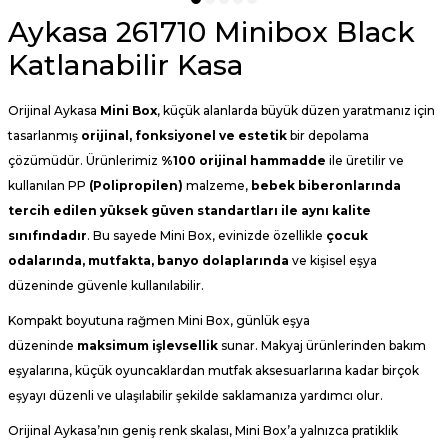
Aykasa 261710 Minibox Black
Katlanabilir Kasa
Orijinal Aykasa
Mini Box
, küçük alanlarda büyük düzen yaratmanız için
tasarlanmış
orijinal, fonksiyonel ve estetik
bir depolama
çözümüdür. Ürünlerimiz
%100 orijinal hammadde
ile üretilir ve
kullanılan PP
(
Polipropilen
)
malzeme,
bebek biberonlarında
tercih edilen yüksek güven standartları ile aynı kalite
sınıfındadır
. Bu sayede Mini Box, evinizde özellikle
çocuk
odalarında, mutfakta, banyo dolaplarında
ve kişisel eşya
düzeninde güvenle kullanılabilir.
Kompakt boyutuna rağmen Mini Box, günlük eşya
düzeninde
maksimum işlevsellik
sunar. Makyaj ürünlerinden bakım
eşyalarına, küçük oyuncaklardan mutfak aksesuarlarına kadar birçok
eşyayı düzenli ve ulaşılabilir şekilde saklamanıza yardımcı olur.
Orijinal Aykasa’nın geniş renk skalası, Mini Box’a yalnızca pratiklik