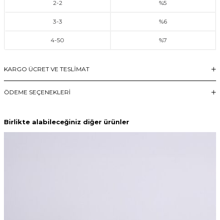
2
-
2
%5
3
-
3
%6
4
-
50
%7
KARGO ÜCRET VE TESLİMAT
ÖDEME SEÇENEKLERI
Birlikte alabileceğiniz diğer ürünler