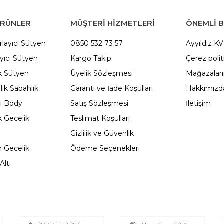
ÜRÜNLER
MÜŞTERİ HİZMETLERİ
ÖNEMLI B
rlayıcı Sütyen
0850 532 73 57
Ayyıldız K
yıcı Sütyen
Kargo Takip
Çerez polit
 Sütyen
Üyelik Sözleşmesi
Mağazalar
ik Sabahlık
Garanti ve İade Koşulları
Hakkımızd
li Body
Satış Sözleşmesi
İletişim
 Gecelik
Teslimat Koşulları
Gizlilik ve Güvenlik
 Gecelik
Ödeme Seçenekleri
Altı