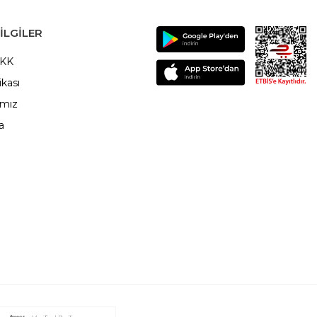
ILGILER
VKK
ikası
ımız
a