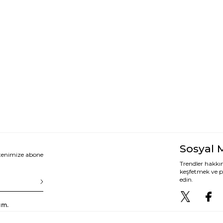
Sosyal 
ltenimize abone
Trendler hakkın
keşfetmek ve p
edin.
um.