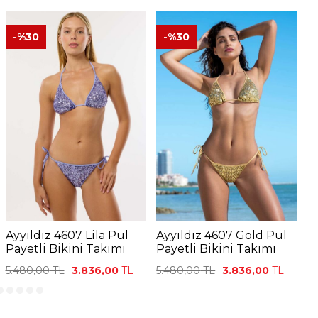
-%
30
-%
30
Ayyıldız 4607 Lila Pul
Ayyıldız 4607 Gold Pul
A
Payetli Bikini Takımı
Payetli Bikini Takımı
P
5.480,00
TL
3.836,00
TL
5.480,00
TL
3.836,00
TL
5