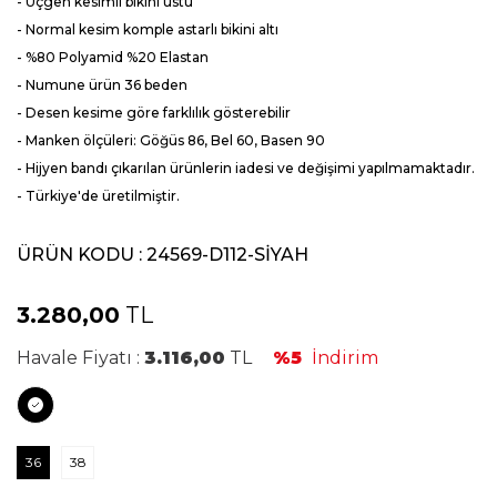
- Üçgen kesimli bikini üstü
- Normal kesim komple astarlı bikini altı
- %80 Polyamid %20 Elastan
- Numune ürün 36 beden
- Desen kesime göre farklılık gösterebilir
- Manken ölçüleri: Göğüs 86, Bel 60, Basen 90
- Hijyen bandı çıkarılan ürünlerin iadesi ve değişimi yapılmamaktadır.
- Türkiye'de üretilmiştir.
ÜRÜN KODU :
24569-D112-SİYAH
3.280,00
TL
Havale Fiyatı :
3.116,00
TL
%5
İndirim
36
38