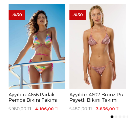
-%
30
-%
30
Ayyıldız 4656 Parlak
Ayyıldız 4607 Bronz Pul
Pembe Bikini Takımı
Payetli Bikini Takımı
5.980,00
TL
4.186,00
TL
5.480,00
TL
3.836,00
TL