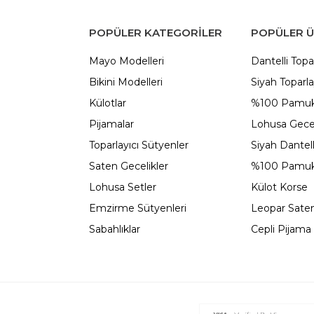
POPÜLER KATEGORILER
POPÜLER 
Mayo Modelleri
Dantelli Topa
Bikini Modelleri
Siyah Toparla
Külotlar
%100 Pamuk
Pijamalar
Lohusa Gecel
Toparlayıcı Sütyenler
Siyah Dantel
Saten Gecelikler
%100 Pamuk
Lohusa Setler
Külot Korse
Emzirme Sütyenleri
Leopar Saten
Sabahlıklar
Cepli Pijama 