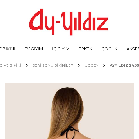
 BİKİNİ
EV GİYİM
İÇ GİYİM
ERKEK
ÇOCUK
AKSE
 VE BİKİNİ
SERİ SONU BİKİNİLER
ÜÇGEN
AYYILDIZ 2456