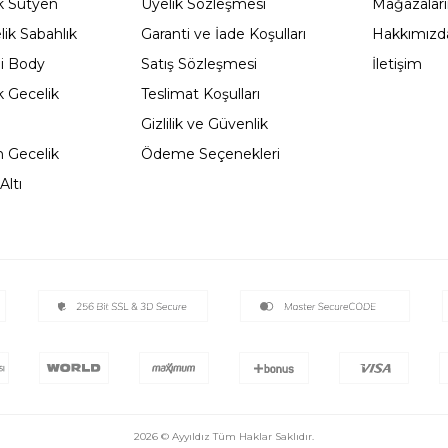
 Sütyen
Üyelik Sözleşmesi
Mağazalar
ik Sabahlık
Garanti ve İade Koşulları
Hakkımızd
li Body
Satış Sözleşmesi
İletişim
 Gecelik
Teslimat Koşulları
Gizlilik ve Güvenlik
 Gecelik
Ödeme Seçenekleri
Altı
2026 © Ayyıldız Tüm Haklar Saklıdır.