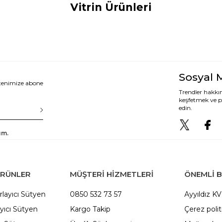
Vitrin Ürünleri
Sosyal 
ltenimize abone
Trendler hakkın
keşfetmek ve p
edin.
um.
ÜRÜNLER
MÜŞTERİ HİZMETLERİ
ÖNEMLI B
rlayıcı Sütyen
0850 532 73 57
Ayyıldız K
yıcı Sütyen
Kargo Takip
Çerez polit