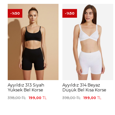
-%
50
-%
50
Ayyıldız 313 Siyah
Ayyıldız 314 Beyaz
Yüksek Bel Korse
Düşük Bel Kısa Korse
398,00
TL
199,00
TL
398,00
TL
199,00
TL