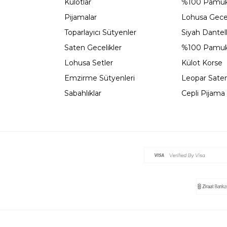
Külotlar
%100 Pamuk
Pijamalar
Lohusa Gecel
Toparlayıcı Sütyenler
Siyah Dantel
Saten Gecelikler
%100 Pamuk
Lohusa Setler
Külot Korse
Emzirme Sütyenleri
Leopar Saten
Sabahlıklar
Cepli Pijama 