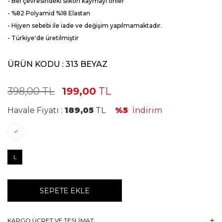
- Bel çevresindeki slikon kaymayı önler
- %82 Polyamid %18 Elastan
- Hijyen sebebi ile iade ve değişim yapılmamaktadır.
- Türkiye'de üretilmiştir
ÜRÜN KODU :
313 BEYAZ
398,00
TL
199,00
TL
Havale Fiyatı :
189,05
TL
%5
İndirim
L
SEPETE EKLE
KARGO ÜCRET VE TESLİMAT