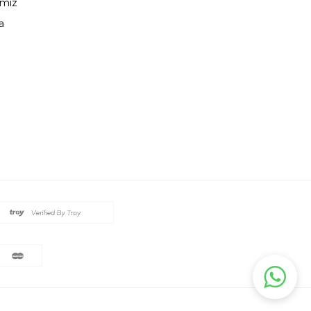
ımız
a