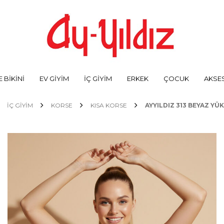
 BİKİNİ
EV GİYİM
İÇ GİYİM
ERKEK
ÇOCUK
AKSE
İÇ GİYİM
KORSE
KISA KORSE
AYYILDIZ 313 BEYAZ YÜ