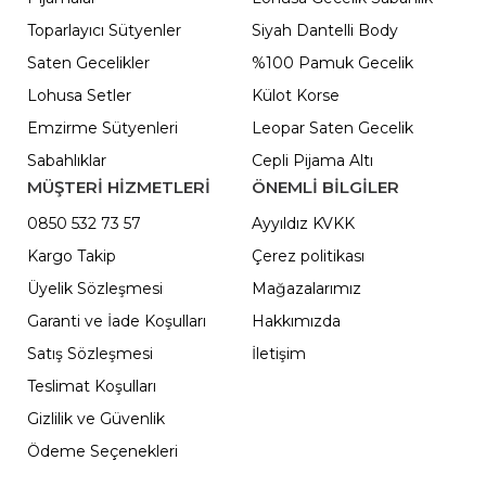
Toparlayıcı Sütyenler
Siyah Dantelli Body
Saten Gecelikler
%100 Pamuk Gecelik
Lohusa Setler
Külot Korse
Emzirme Sütyenleri
Leopar Saten Gecelik
Sabahlıklar
Cepli Pijama Altı
MÜŞTERİ HİZMETLERİ
ÖNEMLI BILGILER
0850 532 73 57
Ayyıldız KVKK
Kargo Takip
Çerez politikası
Üyelik Sözleşmesi
Mağazalarımız
Garanti ve İade Koşulları
Hakkımızda
Satış Sözleşmesi
İletişim
Teslimat Koşulları
Gizlilik ve Güvenlik
Ödeme Seçenekleri