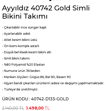
Ayyıldız 40742 Gold Simli
Bikini Takımı
- Çıkarılabilir ince sünger kaplı
- Ayarlanabilir askılı
- Atlet kesim bikini üstü
- Ön kısmı komple astarlı
- Düşük bel klasik kesim bikini altı
- Simli bikini takımı
- %80 Polyamid %20 Elastan
- Numune ürün 36 beden
- Manken ölçüleri: Göğüs 86, Bel 60, Basen 90
- Hijyen bandı çıkarılan ürünlerin iadesi ve değişimi yapılmamaktadır.
- Türkiye'de üretilmiştir.
ÜRÜN KODU :
40742-D133-GOLD
2.140,00
TL
1.498,00
TL