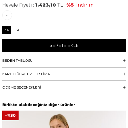
Havale Fiyatı :
1.423,10
TL
%5
İndirim
34
36
SEPETE EKLE
BEDEN TABLOSU
KARGO ÜCRET VE TESLİMAT
ÖDEME SEÇENEKLERI
Birlikte alabileceğiniz diğer ürünler
-%
30