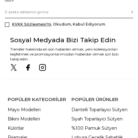
olun!
KVKK Sözleşmesi'ni
, Okudum, Kabul Ediyorum.
Sosyal Medyada Bizi Takip Edin
Trendler hakkında en son haberleri almak, yeni koleksiyonları
keşfetmek ve promosyonlarımızdan haberdar olmak için bizi
takip edin.
POPÜLER KATEGORILER
POPÜLER ÜRÜNLER
Mayo Modelleri
Dantelli Toparlayıcı Sütyen
Bikini Modelleri
Siyah Toparlayıcı Sütyen
Külotlar
%100 Pamuk Sütyen
Pijamalar
Lohusa Gecelik Sabahlık