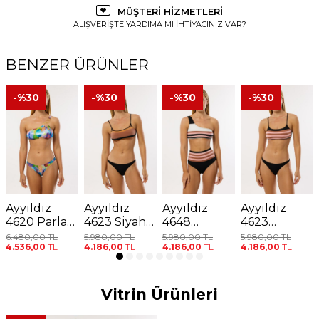
MÜŞTERİ HİZMETLERİ
ALIŞVERİŞTE YARDIMA MI İHTİYACINIZ VAR?
BENZER ÜRÜNLER
-%
30
-%
30
-%
30
-%
30
Ayyıldız
Ayyıldız
Ayyıldız
Ayyıldız
4620 Parlak
4623 Siyah
4648
4623
Mavi Bikini
Kahverengi
Kahverengi
Kahverengi
6.480,00
TL
5.980,00
TL
5.980,00
TL
5.980,00
TL
4.536,00
TL
4.186,00
TL
4.186,00
TL
4.186,00
TL
Takımı
Bikini
Pembe
Pembe
Takımı
Yüksek Bel
Bikini
Bikini
Takımı
Takımı
Vitrin Ürünleri