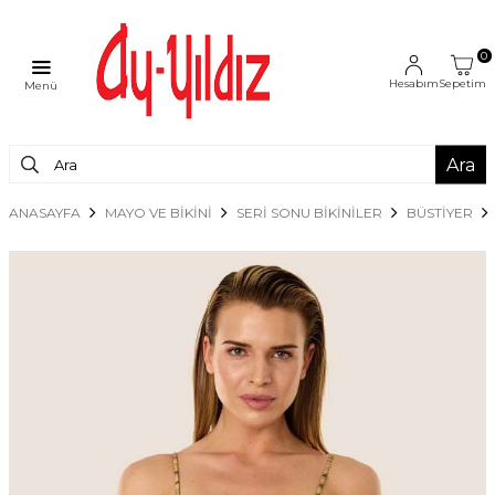
0
Hesabım
Sepetim
Menü
Ara
ANASAYFA
MAYO VE BİKİNİ
SERİ SONU BİKİNİLER
BÜSTIYER