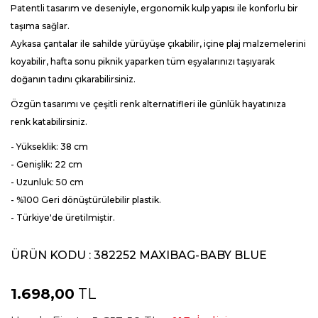
Patentli tasarım ve deseniyle, ergonomik kulp yapısı ile konforlu bir
taşıma sağlar.
Aykasa çantalar ile sahilde yürüyüşe çıkabilir, içine plaj malzemelerini
koyabilir, hafta sonu piknik yaparken tüm eşyalarınızı taşıyarak
doğanın tadını çıkarabilirsiniz.
Özgün tasarımı ve çeşitli renk alternatifleri ile günlük hayatınıza
renk katabilirsiniz.
- Yükseklik: 38 cm
- Genişlik: 22 cm
- Uzunluk: 50 cm
- %100 Geri dönüştürülebilir plastik.
- Türkiye'de üretilmiştir.
ÜRÜN KODU :
382252 MAXIBAG-BABY BLUE
1.698,00
TL