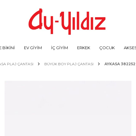
 BİKİNİ
EV GİYİM
İÇ GİYİM
ERKEK
ÇOCUK
AKSE
ASA PLAJ ÇANTASI
BÜYÜK BOY PLAJ ÇANTASI
AYKASA 382252