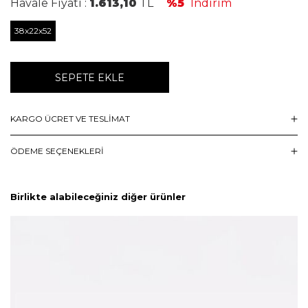
Havale Fiyatı :
1.613,10
TL
%5
İndirim
38x22x52
SEPETE EKLE
KARGO ÜCRET VE TESLİMAT
ÖDEME SEÇENEKLERI
Birlikte alabileceğiniz diğer ürünler