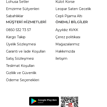
Lohusa Setler
Külot Korse
Emzirme Sütyenleri
Leopar Saten Gecelik
Sabahlıklar
Cepli Pijama Altı
MÜŞTERİ HİZMETLERİ
ÖNEMLI BILGILER
0850 532 73 57
Ayyıldız KVKK
Kargo Takip
Çerez politikası
Üyelik Sözleşmesi
Mağazalarımız
Garanti ve İade Koşulları
Hakkımızda
Satış Sözleşmesi
İletişim
Teslimat Koşulları
Gizlilik ve Güvenlik
Ödeme Seçenekleri