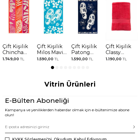
Çift Kişilik
Çift Kişilik
Çift Kişilik
Çift Kişilik
Chincha
Milos Mavi
Patong
Classy
Turuncu
Plaj Havlusu
Lacivert Plaj
Pembe Plaj
1.749,00
TL
1.590,00
TL
1.590,00
TL
1.190,00
TL
Pembe
Havlusu
Havlusu
Desenli Plaj
Havlusu
Vitrin Ürünleri
E-Bülten Aboneliği
Kampanya ve yeniliklerden haberdar olmak için e-bültenimize abone
olun!
KVKK Sözleşmesi'ni
, Okudum, Kabul Ediyorum.