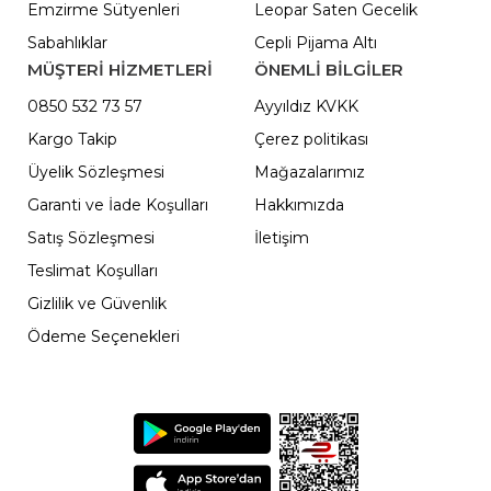
Emzirme Sütyenleri
Leopar Saten Gecelik
Sabahlıklar
Cepli Pijama Altı
MÜŞTERİ HİZMETLERİ
ÖNEMLI BILGILER
0850 532 73 57
Ayyıldız KVKK
Kargo Takip
Çerez politikası
Üyelik Sözleşmesi
Mağazalarımız
Garanti ve İade Koşulları
Hakkımızda
Satış Sözleşmesi
İletişim
Teslimat Koşulları
Gizlilik ve Güvenlik
Ödeme Seçenekleri