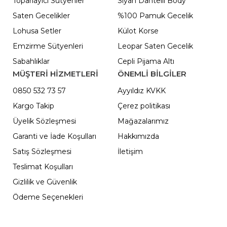
Toparlayıcı Sütyenler
Siyah Dantelli Body
Saten Gecelikler
%100 Pamuk Gecelik
Lohusa Setler
Külot Korse
Emzirme Sütyenleri
Leopar Saten Gecelik
Sabahlıklar
Cepli Pijama Altı
MÜŞTERİ HİZMETLERİ
ÖNEMLI BILGILER
0850 532 73 57
Ayyıldız KVKK
Kargo Takip
Çerez politikası
Üyelik Sözleşmesi
Mağazalarımız
Garanti ve İade Koşulları
Hakkımızda
Satış Sözleşmesi
İletişim
Teslimat Koşulları
Gizlilik ve Güvenlik
Ödeme Seçenekleri