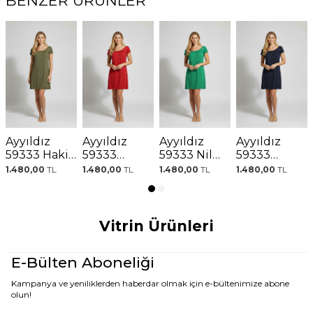
BENZER ÜRÜNLER
Ayyıldız
Ayyıldız
Ayyıldız
Ayyıldız
59333 Haki
59333
59333 Nil
59333
Penye
Kırmızı
Yeşili Penye
Lacivert
1.480,00
TL
1.480,00
TL
1.480,00
TL
1.480,00
TL
Elbise
Penye
Elbise
Penye
Elbise
Elbise
Vitrin Ürünleri
E-Bülten Aboneliği
Kampanya ve yeniliklerden haberdar olmak için e-bültenimize abone
olun!