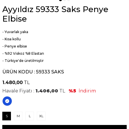
Ayyıldız 59333 Saks Penye
Elbise
- Yuvarlak yaka
- Kısa kollu
- Penye elbise
-
%92 Viskoz %8 Elastan
- Türkiye'de üretilmiştir
ÜRÜN KODU :
59333 SAKS
1.480,00
TL
Havale Fiyatı :
1.406,00
TL
%5
İndirim
S
M
L
XL