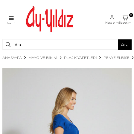
0
Hesabım
Sepetim
Menü
Ara
ANASAYFA
MAYO VE BİKİNİ
PLAJ KIYAFETLERİ
PENYE ELBISE