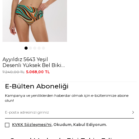
Ayyıldız 5643 Yeşil
Desenli Yüksek Bel Bikini
Takımı
7.240,00
TL
5.068,00
TL
E-Bülten Aboneliği
Kampanya ve yeniliklerden haberdar olmak için e-bültenimize abone
olun!
KVKK Sözleşmesi'ni
, Okudum, Kabul Ediyorum.