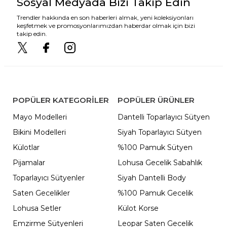
Sosyal Medyada Bizi Takip Edin
Trendler hakkında en son haberleri almak, yeni koleksiyonları
keşfetmek ve promosyonlarımızdan haberdar olmak için bizi
takip edin.
POPÜLER KATEGORILER
POPÜLER ÜRÜNLER
Mayo Modelleri
Dantelli Toparlayıcı Sütyen
Bikini Modelleri
Siyah Toparlayıcı Sütyen
Külotlar
%100 Pamuk Sütyen
Pijamalar
Lohusa Gecelik Sabahlık
Toparlayıcı Sütyenler
Siyah Dantelli Body
Saten Gecelikler
%100 Pamuk Gecelik
Lohusa Setler
Külot Korse
Emzirme Sütyenleri
Leopar Saten Gecelik