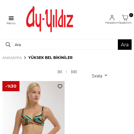
0
Hesabım
Sepetim
Menü
Ara
ANASAYFA
YÜKSEK BEL BIKINILER
Sırala
-%
30