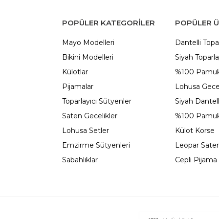
POPÜLER KATEGORILER
POPÜLER 
Mayo Modelleri
Dantelli Topa
Bikini Modelleri
Siyah Toparla
Külotlar
%100 Pamuk
Pijamalar
Lohusa Gecel
Toparlayıcı Sütyenler
Siyah Dantel
Saten Gecelikler
%100 Pamuk
Lohusa Setler
Külot Korse
Emzirme Sütyenleri
Leopar Saten
Sabahlıklar
Cepli Pijama 