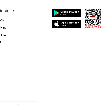
ILGILER
VKK
ikası
ımız
a