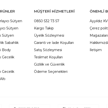
ÜRÜNLER
MÜŞTERİ HİZMETLERİ
ÖNEMLI B
rlayıcı Sütyen
0850 532 73 57
Ayyıldız K
yıcı Sütyen
Kargo Takip
Çerez polit
 Sütyen
Üyelik Sözleşmesi
Mağazalar
ik Sabahlık
Garanti ve İade Koşulları
Hakkımızd
li Body
Satış Sözleşmesi
İletişim
 Gecelik
Teslimat Koşulları
Gizlilik ve Güvenlik
 Gecelik
Ödeme Seçenekleri
Altı