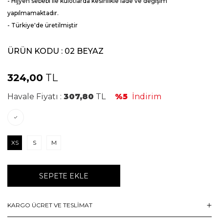
- Hijyen sebebi ile külotlarda kesinlikle iade ve değişim
yapılmamaktadır.
- Türkiye'de üretilmiştir
ÜRÜN KODU :
02 BEYAZ
324,00
TL
Havale Fiyatı :
307,80
TL
%5
İndirim
XS
S
M
SEPETE EKLE
KARGO ÜCRET VE TESLİMAT