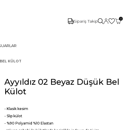
0
Sipariş Takip
SUARLAR
 BEL KÜLOT
Ayyıldız 02 Beyaz Düşük Bel
Külot
- Klasik kesim
- Slip külot
- %90 Polyamid %10 Elastan