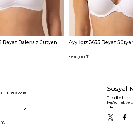
4 Beyaz Balensiz Sütyen
Ayyıldız 3653 Beyaz Sütye
998,00
TL
Sosyal 
ltenimize abone
Trendler hakkın
keşfetmek ve p
edin.
um.