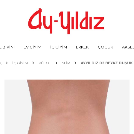
 BİKİNİ
EV GİYİM
İÇ GİYİM
ERKEK
ÇOCUK
AKSE
A
İÇ GİYİM
KÜLOT
SLIP
AYYILDIZ 02 BEYAZ DÜŞÜK