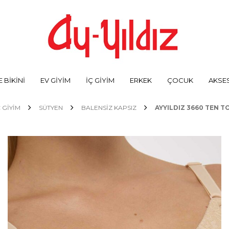
 BİKİNİ
EV GİYİM
İÇ GİYİM
ERKEK
ÇOCUK
AKSE
Ç GİYİM
SÜTYEN
BALENSIZ KAPSIZ
AYYILDIZ 3660 TEN T