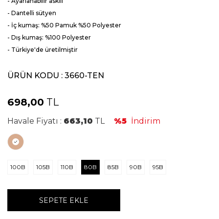
- Ayarlanabilir askılı
- Dantelli sütyen
- İç kumaş: %50 Pamuk %50 Polyester
- Dış kumaş: %100 Polyester
- Türkiye'de üretilmiştir
ÜRÜN KODU :
3660-TEN
698,00
TL
Havale Fiyatı :
663,10
TL
%5
İndirim
100B
105B
110B
80B
85B
90B
95B
SEPETE EKLE