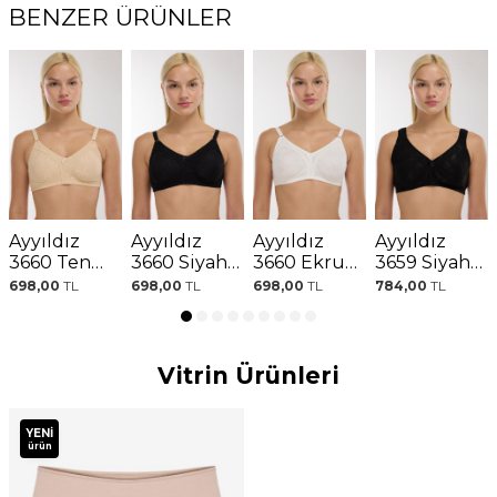
BENZER ÜRÜNLER
Ayyıldız
Ayyıldız
Ayyıldız
Ayyıldız
3660 Ten
3660 Siyah
3660 Ekru
3659 Siyah
Toparlayıcı
Toparlayıcı
Toparlayıcı
Protez
698,00
TL
698,00
TL
698,00
TL
784,00
TL
Sütyen
Sütyen
Sütyen
Sütyeni
Vitrin Ürünleri
YENI
ürün