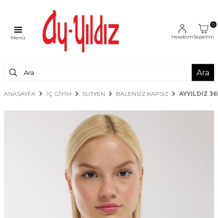
0
Hesabım
Sepetim
Menü
Ara
ANASAYFA
İÇ GİYİM
SÜTYEN
BALENSIZ KAPSIZ
AYYILDIZ 3