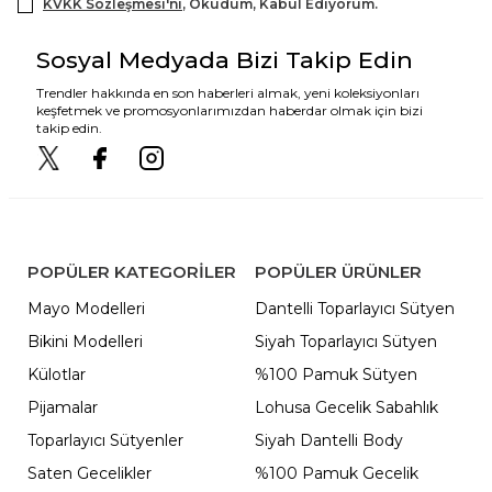
KVKK Sözleşmesi'ni
, Okudum, Kabul Ediyorum.
Sosyal Medyada Bizi Takip Edin
Trendler hakkında en son haberleri almak, yeni koleksiyonları
keşfetmek ve promosyonlarımızdan haberdar olmak için bizi
takip edin.
POPÜLER KATEGORILER
POPÜLER ÜRÜNLER
Mayo Modelleri
Dantelli Toparlayıcı Sütyen
Bikini Modelleri
Siyah Toparlayıcı Sütyen
Külotlar
%100 Pamuk Sütyen
Pijamalar
Lohusa Gecelik Sabahlık
Toparlayıcı Sütyenler
Siyah Dantelli Body
Saten Gecelikler
%100 Pamuk Gecelik