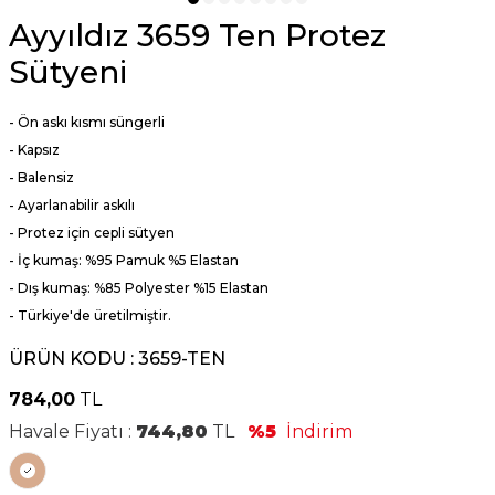
Ayyıldız 3659 Ten Protez
Sütyeni
- Ön askı kısmı süngerli
- Kapsız
- Balensiz
- Ayarlanabilir askılı
- Protez için cepli sütyen
- İç kumaş: %95 Pamuk %5 Elastan
- Dış kumaş: %85 Polyester %15 Elastan
- Türkiye'de üretilmiştir.
ÜRÜN KODU :
3659-TEN
784,00
TL
Havale Fiyatı :
744,80
TL
%5
İndirim