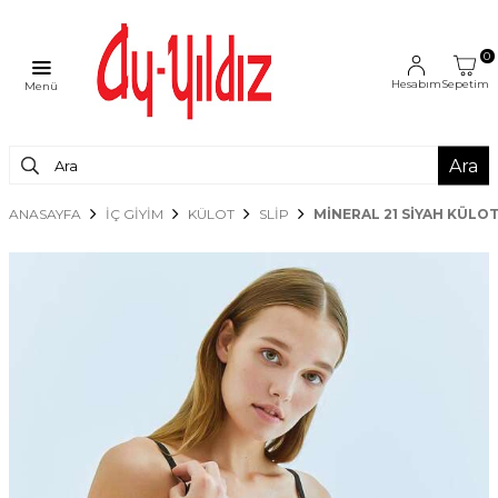
0
Hesabım
Sepetim
Menü
Ara
ANASAYFA
İÇ GİYİM
KÜLOT
SLIP
MINERAL 21 SIYAH KÜLO