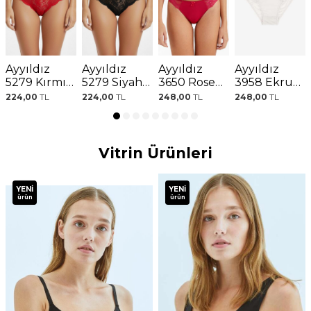
Ayyıldız
Ayyıldız
Ayyıldız
Ayyıldız
5279 Kırmızı
5279 Siyah
3650 Rose
3958 Ekru
Dantelli
Dantelli
Külot
Külot
224,00
TL
224,00
TL
248,00
TL
248,00
TL
Külot
Külot
Vitrin Ürünleri
YENI
YENI
ürün
ürün