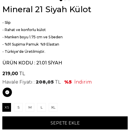
Mineral 21 Siyah Külot
- Slip
- Rahat ve konforlu külot
- Manken boyu 1.75 cm ve S beden
- %91 Supima Pamuk %9 Elastan
- Türkiye'de Üretilmiştir.
ÜRÜN KODU :
21.01 SİYAH
219,00
TL
Havale Fiyatı :
208,05
TL
%5
İndirim
XS
S
M
L
XL
SEPETE EKLE