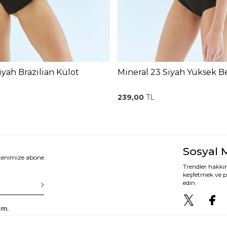
iyah Brazilian Külot
Mineral 23 Siyah Yüksek B
239,00
TL
Sosyal 
ltenimize abone
Trendler hakkın
keşfetmek ve p
edin.
um.