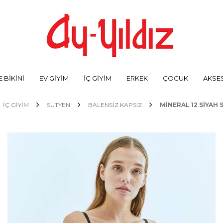
 BİKİNİ
EV GİYİM
İÇ GİYİM
ERKEK
ÇOCUK
AKSE
İÇ GİYİM
SÜTYEN
BALENSIZ KAPSIZ
MINERAL 12 SIYAH