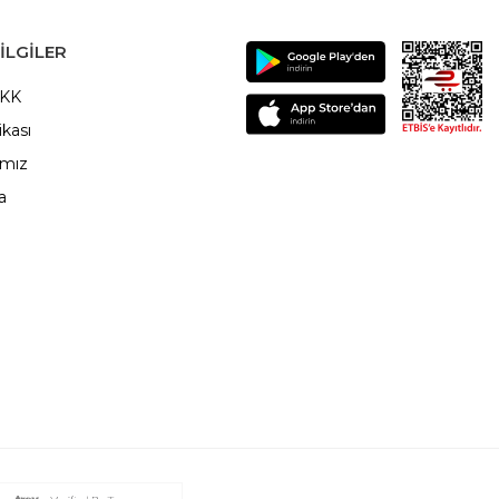
ILGILER
VKK
ikası
ımız
a