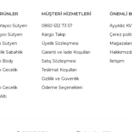
ÜRÜNLER
MÜŞTERİ HİZMETLERİ
ÖNEMLI B
rlayıcı Sütyen
0850 532 73 57
Ayyıldız K
yıcı Sütyen
Kargo Takip
Çerez polit
 Sütyen
Üyelik Sözleşmesi
Mağazalar
ik Sabahlık
Garanti ve İade Koşulları
Hakkımızd
li Body
Satış Sözleşmesi
İletişim
 Gecelik
Teslimat Koşulları
Gizlilik ve Güvenlik
 Gecelik
Ödeme Seçenekleri
Altı