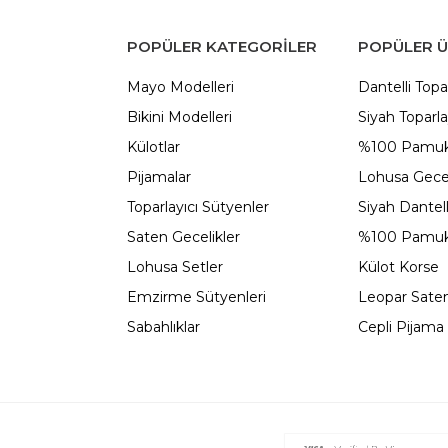
POPÜLER KATEGORILER
POPÜLER 
Mayo Modelleri
Dantelli Topa
Bikini Modelleri
Siyah Toparla
Külotlar
%100 Pamuk
Pijamalar
Lohusa Gecel
Toparlayıcı Sütyenler
Siyah Dantel
Saten Gecelikler
%100 Pamuk
Lohusa Setler
Külot Korse
Emzirme Sütyenleri
Leopar Saten
Sabahlıklar
Cepli Pijama 