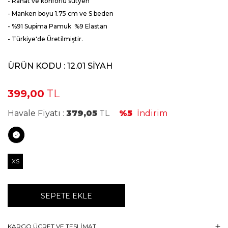
- Rahat ve konforlu sütyen
- Manken boyu 1.75 cm ve S beden
- %91 Supima Pamuk %9 Elastan
- Türkiye'de Üretilmiştir.
ÜRÜN KODU :
12.01 SİYAH
399,00
TL
Havale Fiyatı :
379,05
TL
%5
İndirim
XS
SEPETE EKLE
KARGO ÜCRET VE TESLİMAT