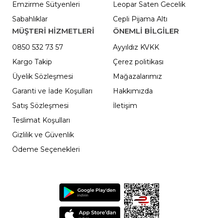
Emzirme Sütyenleri
Leopar Saten Gecelik
Sabahlıklar
Cepli Pijama Altı
MÜŞTERİ HİZMETLERİ
ÖNEMLI BILGILER
0850 532 73 57
Ayyıldız KVKK
Kargo Takip
Çerez politikası
Üyelik Sözleşmesi
Mağazalarımız
Garanti ve İade Koşulları
Hakkımızda
Satış Sözleşmesi
İletişim
Teslimat Koşulları
Gizlilik ve Güvenlik
Ödeme Seçenekleri