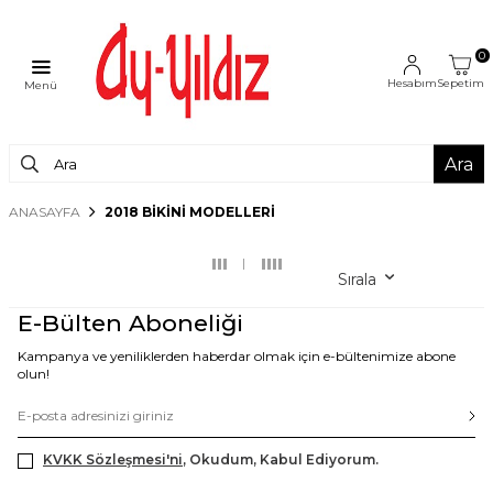
0
Hesabım
Sepetim
Menü
Ara
ANASAYFA
2018 BIKINI MODELLERI
Sırala
E-Bülten Aboneliği
Kampanya ve yeniliklerden haberdar olmak için e-bültenimize abone
olun!
KVKK Sözleşmesi'ni
, Okudum, Kabul Ediyorum.