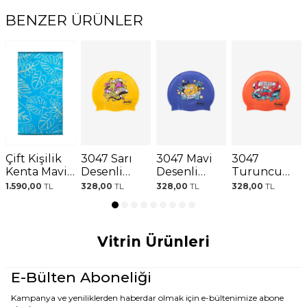
BENZER ÜRÜNLER
Çift Kişilik
3047 Sarı
3047 Mavi
3047
Kenta Mavi
Desenli
Desenli
Turuncu
Plaj Havlusu
Çocuk
Çocuk
Desenli
1.590,00
TL
328,00
TL
328,00
TL
328,00
TL
Havuz
Havuz
Çocuk
Bonesi
Bonesi
Havuz
Bonesi
Vitrin Ürünleri
E-Bülten Aboneliği
Kampanya ve yeniliklerden haberdar olmak için e-bültenimize abone