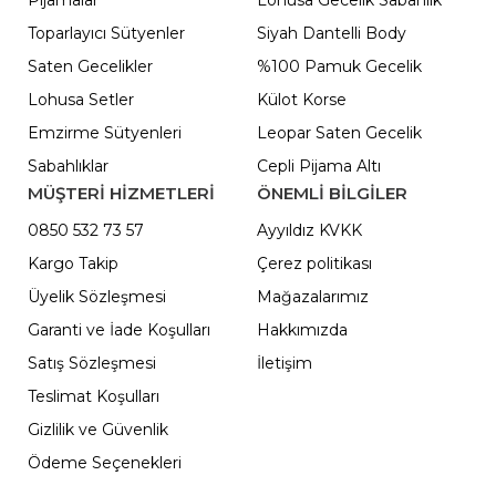
Pijamalar
Lohusa Gecelik Sabahlık
Toparlayıcı Sütyenler
Siyah Dantelli Body
Saten Gecelikler
%100 Pamuk Gecelik
Lohusa Setler
Külot Korse
Emzirme Sütyenleri
Leopar Saten Gecelik
Sabahlıklar
Cepli Pijama Altı
MÜŞTERİ HİZMETLERİ
ÖNEMLI BILGILER
0850 532 73 57
Ayyıldız KVKK
Kargo Takip
Çerez politikası
Üyelik Sözleşmesi
Mağazalarımız
Garanti ve İade Koşulları
Hakkımızda
Satış Sözleşmesi
İletişim
Teslimat Koşulları
Gizlilik ve Güvenlik
Ödeme Seçenekleri