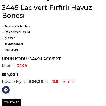
3449 Lacivert Fırfırlı Havuz
Bonesi
- Dış kısmı fırfırlı bez
- Kafa çevresi lastikli
- İçi astarlı
- Havuz bonesi
-
İthal ürün
ÜRÜN KODU :
3449-LACIVERT
Model :
3449
554,00
TL
Havale Fiyatı :
526,30
TL
%5
İndirim
STANDART