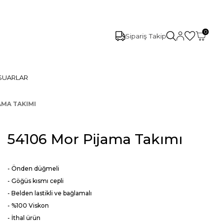
0
Sipariş Takip
SUARLAR
AMA TAKIMI
54106 Mor Pijama Takımı
- Önden düğmeli
- Göğüs kısmı cepli
- Belden lastikli ve bağlamalı
- %100 Viskon
- İthal ürün