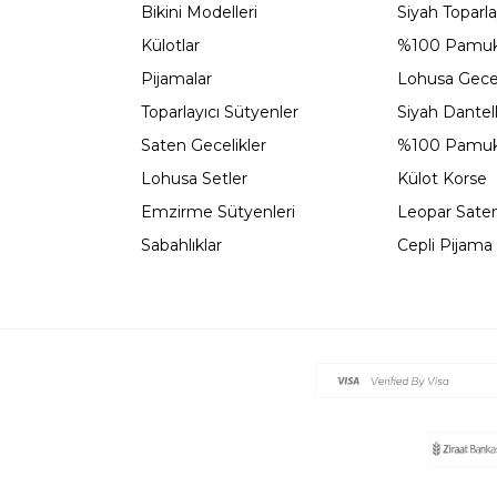
Bikini Modelleri
Siyah Toparla
Külotlar
%100 Pamuk
Pijamalar
Lohusa Gecel
Toparlayıcı Sütyenler
Siyah Dantel
Saten Gecelikler
%100 Pamuk
Lohusa Setler
Külot Korse
Emzirme Sütyenleri
Leopar Saten
Sabahlıklar
Cepli Pijama 