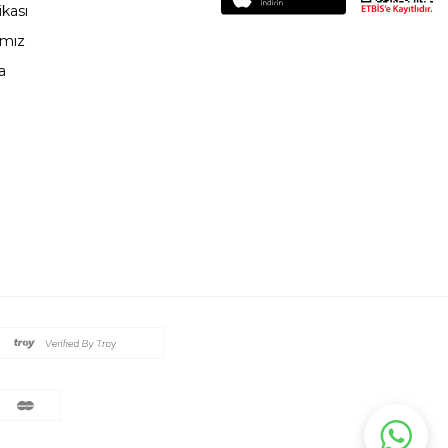
ikası
ımız
a