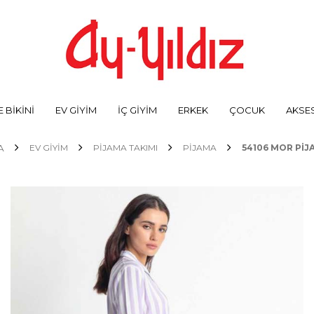
 BİKİNİ
EV GİYİM
İÇ GİYİM
ERKEK
ÇOCUK
AKSE
A
EV GİYİM
PİJAMA TAKIMI
PIJAMA
54106 MOR PIJ