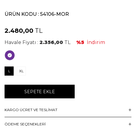
ÜRÜN KODU :
54106-MOR
2.480,00
TL
Havale Fiyatı :
2.356,00
TL
%5
İndirim
L
XL
SEPETE EKLE
KARGO ÜCRET VE TESLİMAT
ÖDEME SEÇENEKLERI