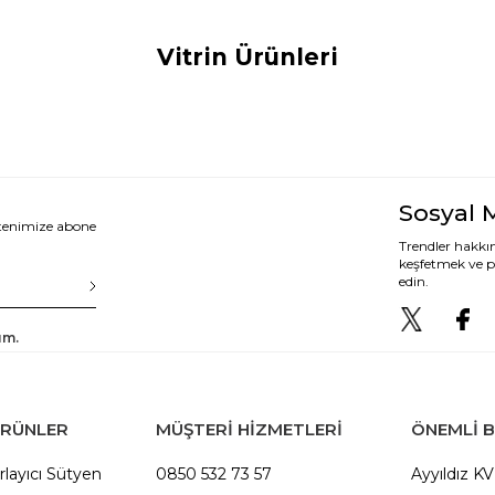
Vitrin Ürünleri
Sosyal 
ltenimize abone
Trendler hakkın
keşfetmek ve p
edin.
um.
ÜRÜNLER
MÜŞTERİ HİZMETLERİ
ÖNEMLI B
rlayıcı Sütyen
0850 532 73 57
Ayyıldız K