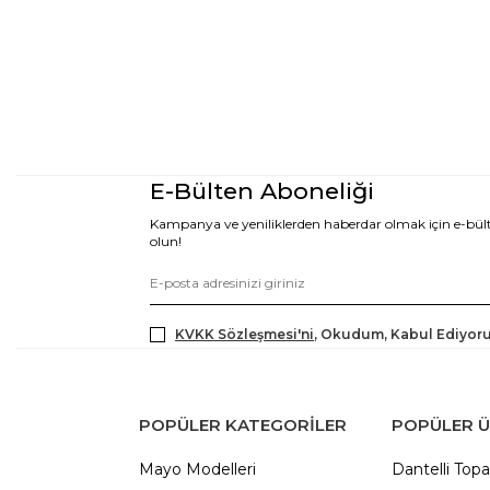
E-Bülten Aboneliği
Kampanya ve yeniliklerden haberdar olmak için e-bü
olun!
KVKK Sözleşmesi'ni
, Okudum, Kabul Ediyor
POPÜLER KATEGORILER
POPÜLER 
Mayo Modelleri
Dantelli Topa