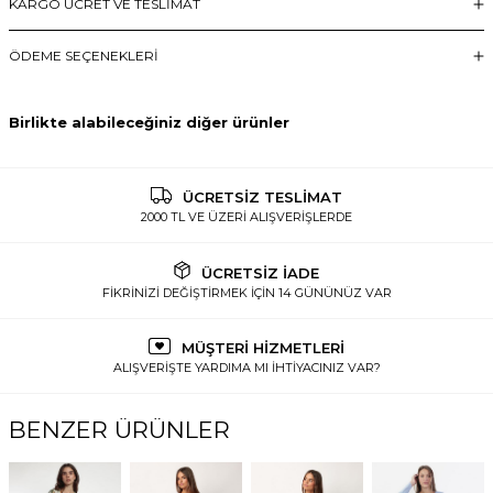
KARGO ÜCRET VE TESLİMAT
ÖDEME SEÇENEKLERI
Birlikte alabileceğiniz diğer ürünler
ÜCRETSİZ TESLİMAT
2000 TL VE ÜZERİ ALIŞVERİŞLERDE
ÜCRETSİZ İADE
FİKRİNİZİ DEĞİŞTİRMEK İÇİN 14 GÜNÜNÜZ VAR
MÜŞTERİ HİZMETLERİ
ALIŞVERİŞTE YARDIMA MI İHTİYACINIZ VAR?
BENZER ÜRÜNLER