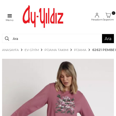
0
Hesabım
Sepetim
Menü
Ara
ANASAYFA
EV GİYİM
PİJAMA TAKIMI
PIJAMA
62621 PEMBE 