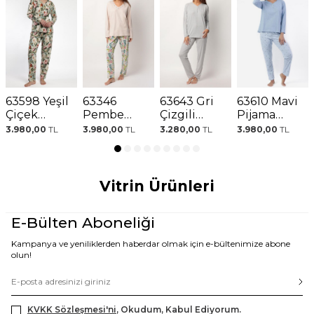
63598 Yeşil
63346
63643 Gri
63610 Mavi
Çiçek
Pembe
Çizgili
Pijama
Desenli
Çiçek
Pijama
Takımı
3.980,00
TL
3.980,00
TL
3.280,00
TL
3.980,00
TL
Pijama
Desenli
Takımı
Takımı
Pijama
Takımı
Vitrin Ürünleri
E-Bülten Aboneliği
Kampanya ve yeniliklerden haberdar olmak için e-bültenimize abone
olun!
KVKK Sözleşmesi'ni
, Okudum, Kabul Ediyorum.