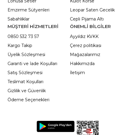
Lohusa Setler
Külot Korse
Emzirme Sütyenleri
Leopar Saten Gecelik
Sabahlıklar
Cepli Pijama Altı
MÜŞTERİ HİZMETLERİ
ÖNEMLI BILGILER
0850 532 73 57
Ayyıldız KVKK
Kargo Takip
Çerez politikası
Üyelik Sözleşmesi
Mağazalarımız
Garanti ve İade Koşulları
Hakkımızda
Satış Sözleşmesi
İletişim
Teslimat Koşulları
Gizlilik ve Güvenlik
Ödeme Seçenekleri