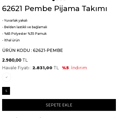
62621 Pembe Pijama Takımı
- Yuvarlak yakalı
- Belden lastikli ve bağlamalı
- %65 Polyester %35 Pamuk
- İthal ürün
ÜRÜN KODU :
62621-PEMBE
2.980,00
TL
Havale Fiyatı :
2.831,00
TL
%5
İndirim
S
SEPETE EKLE