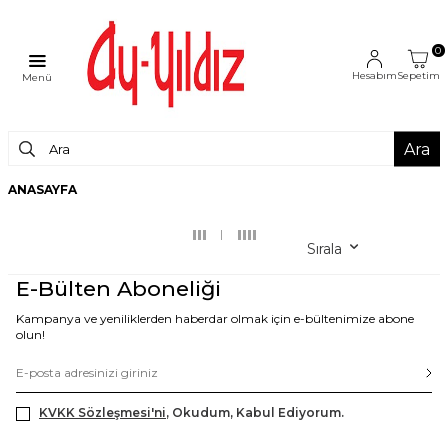
0
Hesabım
Sepetim
Menü
Ara
ANASAYFA
Sırala
E-Bülten Aboneliği
Kampanya ve yeniliklerden haberdar olmak için e-bültenimize abone
olun!
KVKK Sözleşmesi'ni
, Okudum, Kabul Ediyorum.