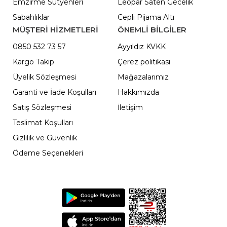
Emzirme Sütyenleri
Leopar Saten Gecelik
Sabahlıklar
Cepli Pijama Altı
MÜŞTERİ HİZMETLERİ
ÖNEMLI BILGILER
0850 532 73 57
Ayyıldız KVKK
Kargo Takip
Çerez politikası
Üyelik Sözleşmesi
Mağazalarımız
Garanti ve İade Koşulları
Hakkımızda
Satış Sözleşmesi
İletişim
Teslimat Koşulları
Gizlilik ve Güvenlik
Ödeme Seçenekleri