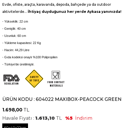
Evde, ofiste, araçta, karavanda, depoda, bahçede ya da outdoor
aktivitelerde…
İhtiyaç duyduğunuz her yerde Aykasa yanınızda!
- Yükseklik: 22 cm
- Genişlik: 40 cm
- Uzunluk: 60 cm
- Yükleme kapasitesi: 22 Kg
- Hacim: 44,29 Litre
- Gıda kodeksi onaylı %100
Polipropilen
- Türkiye'de üretilmiştir.
ÜRÜN KODU :
604022 MAXIBOX-PEACOCK GREEN
1.698,00
TL
Havale Fiyatı :
1.613,10
TL
%5
İndirim
60x40x22cm