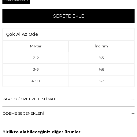
SEPETE EKLE
Çok Al Az Öde
Miktar
İndirim
2
-
2
%5
3
-
3
%6
4
-
50
%7
KARGO ÜCRET VE TESLİMAT
ÖDEME SEÇENEKLERI
Birlikte alabileceğiniz diğer ürünler