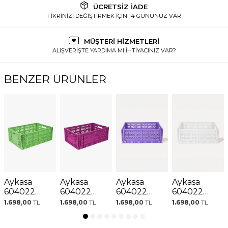
ÜCRETSİZ İADE
FİKRİNİZİ DEĞİŞTİRMEK İÇİN 14 GÜNÜNÜZ VAR
MÜŞTERİ HİZMETLERİ
ALIŞVERİŞTE YARDIMA MI İHTİYACINIZ VAR?
BENZER ÜRÜNLER
Aykasa
Aykasa
Aykasa
Aykasa
604022
604022
604022
604022
Maxibox
Maxibox
Maxibox
Maxibox
1.698,00
TL
1.698,00
TL
1.698,00
TL
1.698,00
TL
Wasabi
Purple
Taro Milktea
White
Katlanabilir
Katlanabilir
Katlanabilir
Katlanabilir