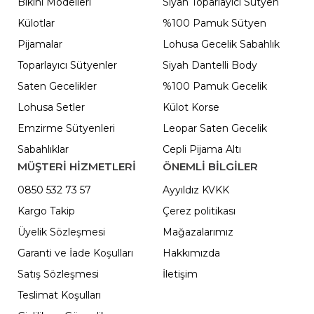
Bikini Modelleri
Siyah Toparlayıcı Sütyen
Külotlar
%100 Pamuk Sütyen
Pijamalar
Lohusa Gecelik Sabahlık
Toparlayıcı Sütyenler
Siyah Dantelli Body
Saten Gecelikler
%100 Pamuk Gecelik
Lohusa Setler
Külot Korse
Emzirme Sütyenleri
Leopar Saten Gecelik
Sabahlıklar
Cepli Pijama Altı
MÜŞTERİ HİZMETLERİ
ÖNEMLI BILGILER
0850 532 73 57
Ayyıldız KVKK
Kargo Takip
Çerez politikası
Üyelik Sözleşmesi
Mağazalarımız
Garanti ve İade Koşulları
Hakkımızda
Satış Sözleşmesi
İletişim
Teslimat Koşulları