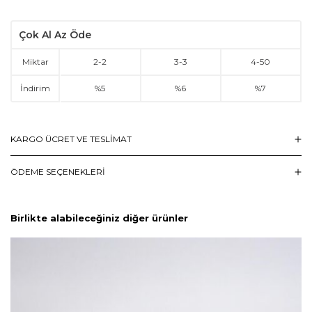
Çok Al Az Öde
Miktar
2
-
2
3
-
3
4
-
50
İndirim
%5
%6
%7
KARGO ÜCRET VE TESLİMAT
ÖDEME SEÇENEKLERI
Birlikte alabileceğiniz diğer ürünler