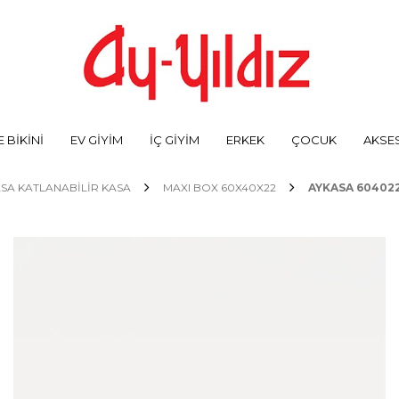
 BİKİNİ
EV GİYİM
İÇ GİYİM
ERKEK
ÇOCUK
AKSE
SA KATLANABİLİR KASA
MAXI BOX 60X40X22
AYKASA 604022