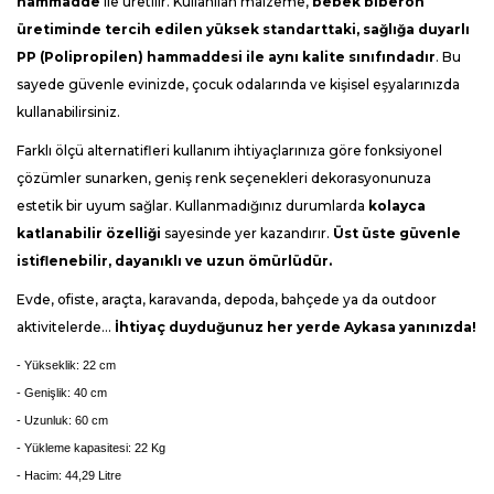
hammadde
ile üretilir. Kullanılan malzeme,
bebek biberon
üretiminde tercih edilen yüksek standarttaki, sağlığa duyarlı
PP (
Polipropilen
) hammaddesi ile aynı kalite sınıfındadır
. Bu
sayede güvenle evinizde, çocuk odalarında ve kişisel eşyalarınızda
kullanabilirsiniz.
Farklı ölçü alternatifleri kullanım ihtiyaçlarınıza göre fonksiyonel
çözümler sunarken, geniş renk seçenekleri dekorasyonunuza
estetik bir uyum sağlar. Kullanmadığınız durumlarda
kolayca
katlanabilir özelliği
sayesinde yer kazandırır.
Üst üste güvenle
istiflenebilir, dayanıklı ve uzun ömürlüdür.
Evde, ofiste, araçta, karavanda, depoda, bahçede ya da outdoor
aktivitelerde…
İhtiyaç duyduğunuz her yerde Aykasa yanınızda!
- Yükseklik: 22 cm
- Genişlik: 40 cm
- Uzunluk: 60 cm
- Yükleme kapasitesi: 22 Kg
- Hacim: 44,29 Litre