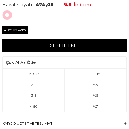
Havale Fiyatı :
474,05
TL
%5
İndirim
40x30x14cm
SEPETE EKLE
Çok Al Az Öde
Miktar
İndirim
2
-
2
%5
3
-
3
%6
4
-
50
%7
KARGO ÜCRET VE TESLİMAT