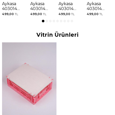
Aykasa
Aykasa
Aykasa
Aykasa
403014
403014
403014
403014
Midibox
Midibox
Midibox
Midibox
499,00
TL
499,00
TL
499,00
TL
499,00
TL
Purple
Wasabi
Cool Blue
Taro Milktea
Katlanabilir
Katlanabilir
Katlanabilir
Katlanabilir
Kasa
Kasa
Kasa
Kasa
Vitrin Ürünleri