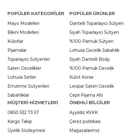
POPÜLER KATEGORILER
POPÜLER ÜRÜNLER
Mayo Modelleri
Dantelli Toparlayıcı Sütyen
Bikini Modelleri
Siyah Toparlayıcı Sütyen
Külotlar
%100 Pamuk Sütyen
Pijamalar
Lohusa Gecelik Sabahlık
Toparlayıcı Sütyenler
Siyah Dantelli Body
Saten Gecelikler
%100 Pamuk Gecelik
Lohusa Setler
Külot Korse
Emzirme Sütyenleri
Leopar Saten Gecelik
Sabahlıklar
Cepli Pijama Altı
MÜŞTERİ HİZMETLERİ
ÖNEMLI BILGILER
0850 532 73 57
Ayyıldız KVKK
Kargo Takip
Çerez politikası
Üyelik Sözleşmesi
Mağazalarımız