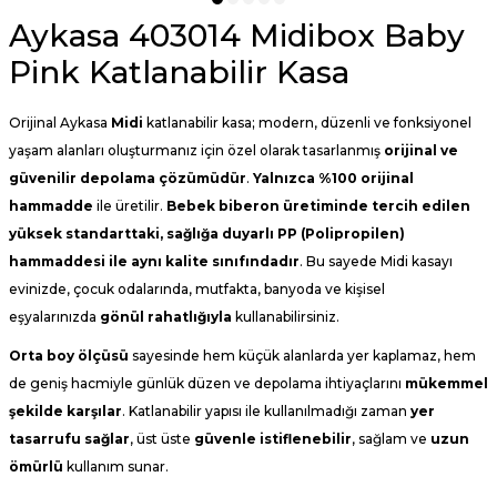
Aykasa 403014 Midibox Baby
Pink Katlanabilir Kasa
Orijinal Aykasa
Midi
katlanabilir kasa; modern, düzenli ve fonksiyonel
yaşam alanları oluşturmanız için özel olarak tasarlanmış
orijinal ve
güvenilir depolama çözümüdür
.
Yalnızca %100 orijinal
hammadde
ile üretilir.
Bebek biberon üretiminde tercih edilen
yüksek standarttaki, sağlığa duyarlı PP (
Polipropilen
)
hammaddesi ile aynı kalite sınıfındadır
.
Bu sayede Midi kasayı
evinizde, çocuk odalarında, mutfakta, banyoda ve kişisel
eşyalarınızda
gönül rahatlığıyla
kullanabilirsiniz.
Orta boy ölçüsü
sayesinde hem küçük alanlarda yer kaplamaz, hem
de geniş hacmiyle günlük düzen ve depolama ihtiyaçlarını
mükemmel
şekilde karşılar
. Katlanabilir yapısı ile kullanılmadığı zaman
yer
tasarrufu sağlar
, üst üste
güvenle istiflenebilir
, sağlam ve
uzun
ömürlü
kullanım sunar.