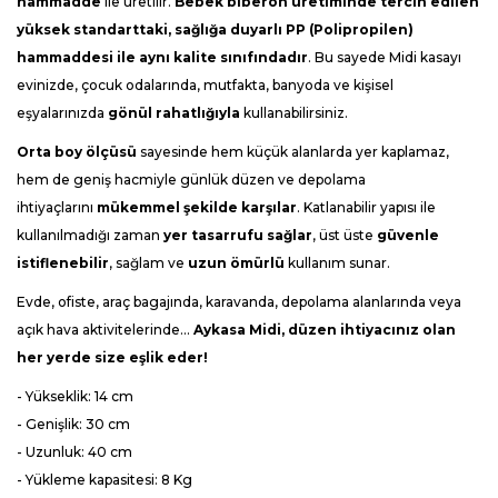
hammadde
ile üretilir.
Bebek biberon üretiminde tercih edilen
yüksek standarttaki, sağlığa duyarlı PP (
Polipropilen
)
hammaddesi ile aynı kalite sınıfındadır
.
Bu sayede Midi kasayı
evinizde, çocuk odalarında, mutfakta, banyoda ve kişisel
eşyalarınızda
gönül rahatlığıyla
kullanabilirsiniz.
Orta boy ölçüsü
sayesinde hem küçük alanlarda yer kaplamaz,
hem de geniş hacmiyle günlük düzen ve depolama
ihtiyaçlarını
mükemmel şekilde karşılar
. Katlanabilir yapısı ile
kullanılmadığı zaman
yer tasarrufu sağlar
, üst üste
güvenle
istiflenebilir
, sağlam ve
uzun ömürlü
kullanım sunar.
Evde, ofiste, araç bagajında, karavanda, depolama alanlarında veya
açık hava aktivitelerinde…
Aykasa Midi, düzen ihtiyacınız olan
her yerde size eşlik eder!
- Yükseklik: 14 cm
- Genişlik: 30 cm
- Uzunluk: 40 cm
- Yükleme kapasitesi: 8 Kg