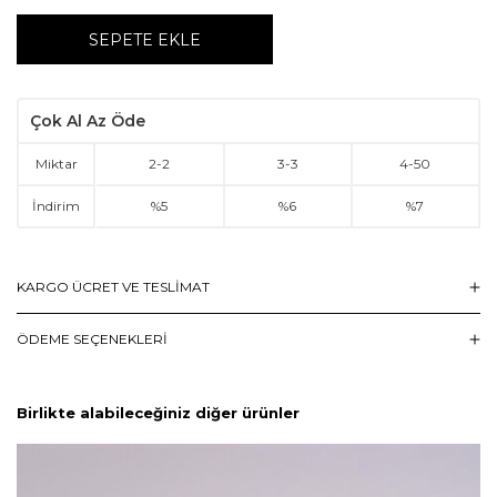
SEPETE EKLE
Çok Al Az Öde
Miktar
2
-
2
3
-
3
4
-
50
İndirim
%5
%6
%7
KARGO ÜCRET VE TESLİMAT
ÖDEME SEÇENEKLERI
Birlikte alabileceğiniz diğer ürünler