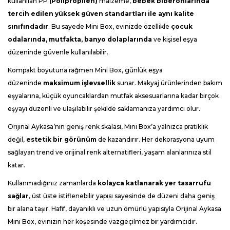
kullanılan PP
(
Polipropilen
)
malzeme,
bebek biberonlarında
tercih edilen yüksek güven standartları ile aynı kalite
sınıfındadır
. Bu sayede Mini Box, evinizde özellikle
çocuk
odalarında, mutfakta, banyo dolaplarında
ve kişisel eşya
düzeninde güvenle kullanılabilir.
Kompakt boyutuna rağmen Mini Box, günlük eşya
düzeninde
maksimum işlevsellik
sunar. Makyaj ürünlerinden bakım
eşyalarına, küçük oyuncaklardan mutfak aksesuarlarına kadar birçok
eşyayı düzenli ve ulaşılabilir şekilde saklamanıza yardımcı olur.
Orijinal Aykasa’nın geniş renk skalası, Mini Box’a yalnızca pratiklik
değil,
estetik bir görünüm
de kazandırır. Her dekorasyona uyum
sağlayan trend ve orijinal renk alternatifleri, yaşam alanlarınıza stil
katar.
Kullanmadığınız zamanlarda
kolayca katlanarak yer tasarrufu
sağlar
, üst üste istiflenebilir yapısı sayesinde de düzeni daha geniş
bir alana taşır. Hafif, dayanıklı ve uzun ömürlü yapısıyla Orijinal Aykasa
Mini Box, evinizin her köşesinde vazgeçilmez bir yardımcıdır.