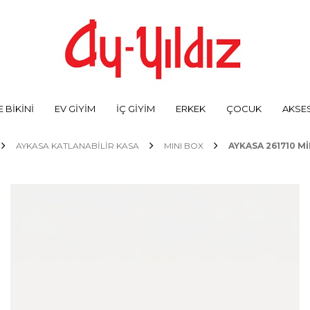
 BİKİNİ
EV GİYİM
İÇ GİYİM
ERKEK
ÇOCUK
AKSE
AYKASA KATLANABİLİR KASA
MINI BOX
AYKASA 261710 M