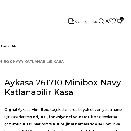
0
Sipariş Takip
SUARLAR
INIBOX NAVY KATLANABILIR KASA
Aykasa 261710 Minibox Navy
Katlanabilir Kasa
Orijinal Aykasa
Mini Box
, küçük alanlarda büyük düzen yaratmanız
için tasarlanmış
orijinal, fonksiyonel ve estetik
bir depolama
çözümüdür. Ürünlerimiz
%100 orijinal hammadde
ile üretilir ve