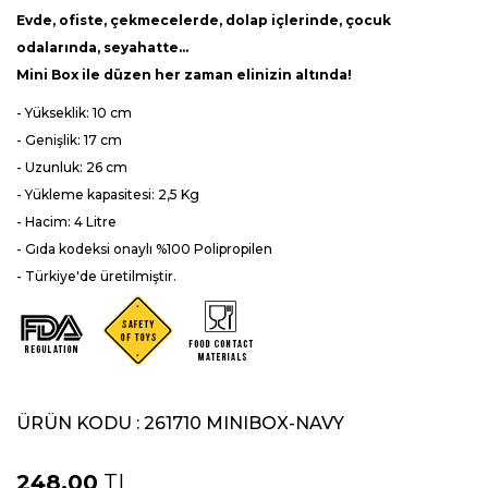
Evde, ofiste, çekmecelerde, dolap içlerinde, çocuk
odalarında, seyahatte…
Mini Box ile düzen her zaman elinizin altında!
- Yükseklik: 10 cm
- Genişlik: 17 cm
- Uzunluk: 26 cm
- Yükleme kapasitesi: 2,5 Kg
- Hacim: 4 Litre
- Gıda kodeksi onaylı %100
Polipropilen
- Türkiye'de üretilmiştir.
ÜRÜN KODU :
261710 MINIBOX-NAVY
248,00
TL