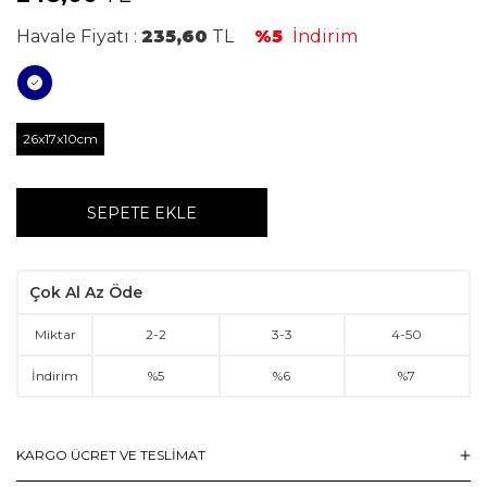
Havale Fiyatı :
235,60
TL
%5
İndirim
26x17x10cm
SEPETE EKLE
Çok Al Az Öde
Miktar
2
-
2
3
-
3
4
-
50
İndirim
%5
%6
%7
KARGO ÜCRET VE TESLİMAT