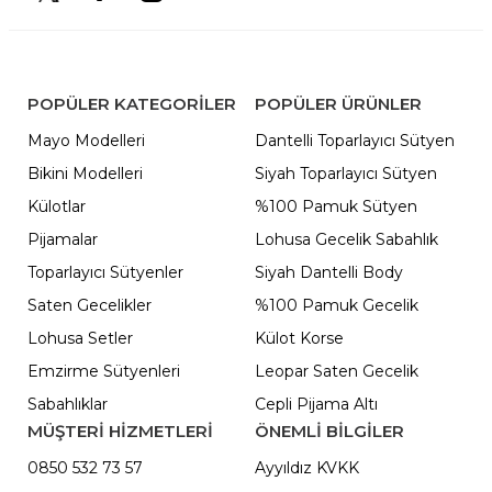
POPÜLER KATEGORILER
POPÜLER ÜRÜNLER
Mayo Modelleri
Dantelli Toparlayıcı Sütyen
Bikini Modelleri
Siyah Toparlayıcı Sütyen
Külotlar
%100 Pamuk Sütyen
Pijamalar
Lohusa Gecelik Sabahlık
Toparlayıcı Sütyenler
Siyah Dantelli Body
Saten Gecelikler
%100 Pamuk Gecelik
Lohusa Setler
Külot Korse
Emzirme Sütyenleri
Leopar Saten Gecelik
Sabahlıklar
Cepli Pijama Altı
MÜŞTERİ HİZMETLERİ
ÖNEMLI BILGILER
0850 532 73 57
Ayyıldız KVKK