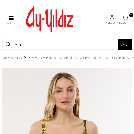
0
Hesabım
Sepetim
Menü
Ara
ANASAYFA
MAYO VE BİKİNİ
SERİ SONU BİKİNİLER
TÜM BIKINIL