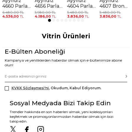
Ayyıldız
Ayyıldız
Ayyıldız
Ayyıldız
4660 Parlak
4656 Parlak
4604 Parlak
4607 Bronz
Pembe
Pembe
Pembe
Pul Payetli
6.480,00
TL
5.980,00
TL
5.480,00
TL
5.480,00
TL
4.536,00
TL
4.186,00
TL
3.836,00
TL
3.836,00
TL
Bikini
Bikini
Straplez
Bikini
Takımı
Takımı
Bikini
Takımı
Takımı
Vitrin Ürünleri
E-Bülten Aboneliği
Kampanya ve yeniliklerden haberdar olmak için e-bültenimize abone
olun!
KVKK Sözleşmesi'ni
, Okudum, Kabul Ediyorum.
Sosyal Medyada Bizi Takip Edin
Trendler hakkında en son haberleri almak, yeni koleksiyonları
keşfetmek ve promosyonlarımızdan haberdar olmak için bizi
takip edin.