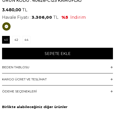
ÜRÜN KODU :
40628-C125 KAMUFLAJ
3.480,00
TL
Havale Fiyatı :
3.306,00
TL
%5
İndirim
40
42
44
SEPETE EKLE
BEDEN TABLOSU
KARGO ÜCRET VE TESLİMAT
ÖDEME SEÇENEKLERI
Birlikte alabileceğiniz diğer ürünler