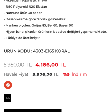
- Aksesuarlı toparlayıcı mayo
- %80 Polyamid %20 Elastan
- Numune ürün 38 beden
- Desen kesime göre farklılık gösterebilir
- Manken ölçüleri: Göğüs 85, Bel 60, Basen 90
- Hijyen bandı çıkarılan ürünlerin iadesi ve değişimi yapılmamaktadır.
- Türkiye'de üretilmiştir.
ÜRÜN KODU :
4303-E165 KORAL
5.980,00
TL
4.186,00
TL
Havale Fiyatı :
3.976,70
TL
%5
İndirim
46