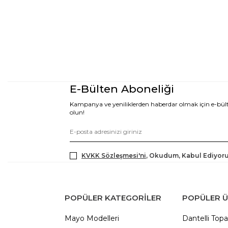
E-Bülten Aboneliği
Kampanya ve yeniliklerden haberdar olmak için e-bü
olun!
KVKK Sözleşmesi'ni
, Okudum, Kabul Ediyor
POPÜLER KATEGORILER
POPÜLER 
Mayo Modelleri
Dantelli Topa