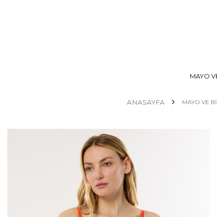
MAYO VE
ANASAYFA
MAYO VE Bİ