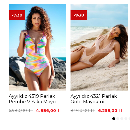
-%
30
-%
30
Ayyıldız 4319 Parlak
Ayyıldız 4321 Parlak
Pembe V Yaka Mayo
Gold Mayokini
6.980,00
TL
4.886,00
TL
8.940,00
TL
6.258,00
TL