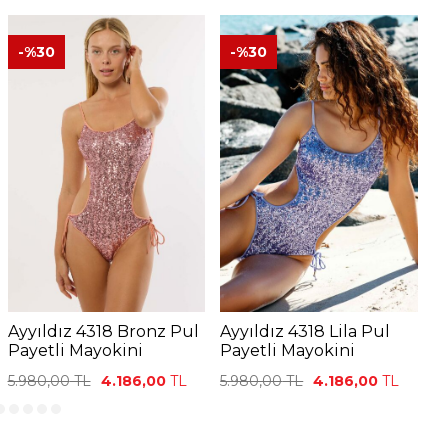
-%
30
-%
30
Ayyıldız 4318 Bronz Pul
Ayyıldız 4318 Lila Pul
A
Payetli Mayokini
Payetli Mayokini
P
5.980,00
TL
4.186,00
TL
5.980,00
TL
4.186,00
TL
5