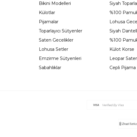
Bikini Modelleri
Siyah Toparla
Külotlar
%100 Pamuk
Pijamalar
Lohusa Gecel
Toparlayıcı Sütyenler
Siyah Dantel
Saten Gecelikler
%100 Pamuk
Lohusa Setler
Külot Korse
Emzirme Sütyenleri
Leopar Saten
Sabahlıklar
Cepli Pijama 