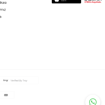
ikası
ımız
a