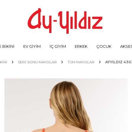
 BİKİNİ
EV GİYİM
İÇ GİYİM
ERKEK
ÇOCUK
AKSE
KİNİ
SERİ SONU MAYOLAR
TÜM MAYOLAR
AYYILDIZ 43