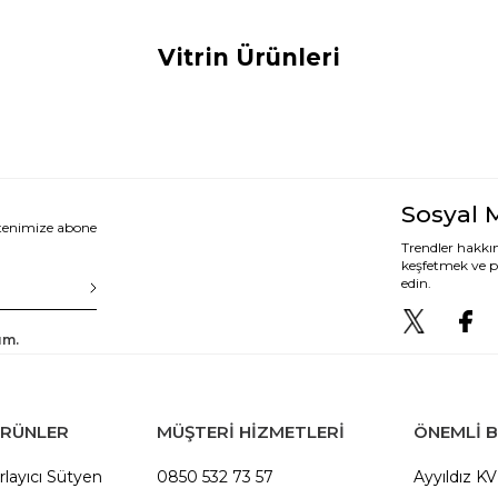
Vitrin Ürünleri
Sosyal 
ltenimize abone
Trendler hakkın
keşfetmek ve p
edin.
um.
ÜRÜNLER
MÜŞTERİ HİZMETLERİ
ÖNEMLI B
rlayıcı Sütyen
0850 532 73 57
Ayyıldız K