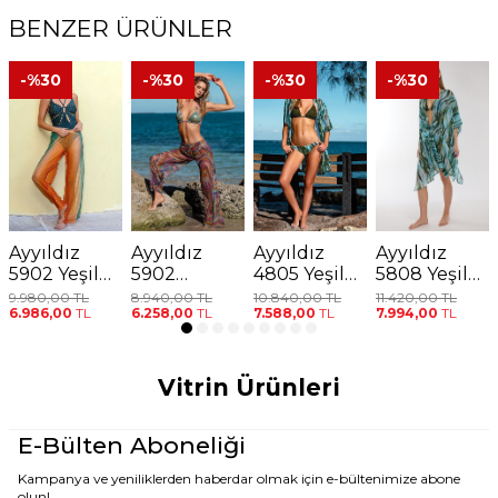
BENZER ÜRÜNLER
-%
30
-%
30
-%
30
-%
30
Ayyıldız
Ayyıldız
Ayyıldız
Ayyıldız
5902 Yeşil
5902
4805 Yeşil
5808 Yeşil
Turunucu
Turuncu
Turkuaz
Turkuaz
9.980,00
TL
8.940,00
TL
10.840,00
TL
11.420,00
TL
6.986,00
TL
6.258,00
TL
7.588,00
TL
7.994,00
TL
Desenli Plaj
Desenli Plaj
Gömlek
Desenli Plaj
Pantolonu
Pantolonu
Yaka Plaj
Elbisesi
Elbisesi
Vitrin Ürünleri
E-Bülten Aboneliği
Kampanya ve yeniliklerden haberdar olmak için e-bültenimize abone
olun!