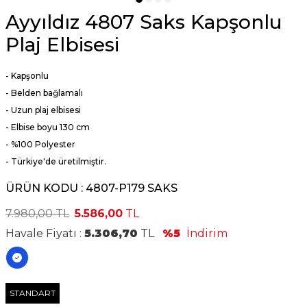
Ayyıldız 4807 Saks Kapşonlu
Plaj Elbisesi
- Kapşonlu
- Belden bağlamalı
- Uzun plaj elbisesi
- Elbise boyu 130 cm
- %100 Polyester
- Türkiye'de üretilmiştir.
ÜRÜN KODU :
4807-P179 SAKS
7.980,00
TL
5.586,00
TL
Havale Fiyatı :
5.306,70
TL
%5
İndirim
STANDART