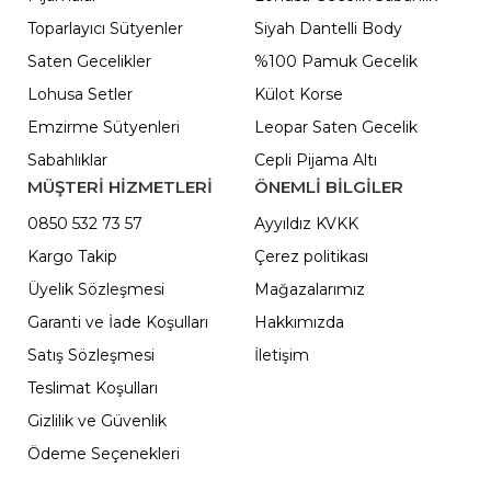
Toparlayıcı Sütyenler
Siyah Dantelli Body
Saten Gecelikler
%100 Pamuk Gecelik
Lohusa Setler
Külot Korse
Emzirme Sütyenleri
Leopar Saten Gecelik
Sabahlıklar
Cepli Pijama Altı
MÜŞTERİ HİZMETLERİ
ÖNEMLI BILGILER
0850 532 73 57
Ayyıldız KVKK
Kargo Takip
Çerez politikası
Üyelik Sözleşmesi
Mağazalarımız
Garanti ve İade Koşulları
Hakkımızda
Satış Sözleşmesi
İletişim
Teslimat Koşulları
Gizlilik ve Güvenlik
Ödeme Seçenekleri