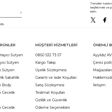
Trendler hakkın
keşfetmek ve p
edin.
um.
ÜRÜNLER
MÜŞTERİ HİZMETLERİ
ÖNEMLI B
rlayıcı Sütyen
0850 532 73 57
Ayyıldız K
yıcı Sütyen
Kargo Takip
Çerez polit
 Sütyen
Üyelik Sözleşmesi
Mağazalar
ik Sabahlık
Garanti ve İade Koşulları
Hakkımızd
li Body
Satış Sözleşmesi
İletişim
 Gecelik
Teslimat Koşulları
Gizlilik ve Güvenlik
 Gecelik
Ödeme Seçenekleri