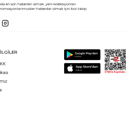
da en son haberleri almak, yeni koleksiyonları
romosyonlarımızdan haberdar olmak için bizi takip
ILGILER
VKK
ikası
ımız
a