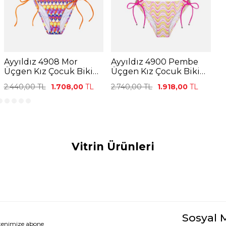
Ayyıldız 4908 Mor
Ayyıldız 4900 Pembe
A
Üçgen Kız Çocuk Bikini
Üçgen Kız Çocuk Bikini
T
Takımı
Takımı
B
2.440,00
TL
1.708,00
TL
2.740,00
TL
1.918,00
TL
2
Vitrin Ürünleri
Sosyal 
ltenimize abone