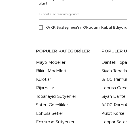
olun!
KVKK Sözleşmesi'ni
, Okudum, Kabul Ediyor
POPÜLER KATEGORILER
POPÜLER 
Mayo Modelleri
Dantelli Topa
Bikini Modelleri
Siyah Toparla
Külotlar
%100 Pamuk
Pijamalar
Lohusa Gecel
Toparlayıcı Sütyenler
Siyah Dantel
Saten Gecelikler
%100 Pamuk
Lohusa Setler
Külot Korse
Emzirme Sütyenleri
Leopar Saten