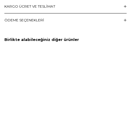
KARGO ÜCRET VE TESLİMAT
ÖDEME SEÇENEKLERI
Birlikte alabileceğiniz diğer ürünler
-%
30
-%
30
-%
3