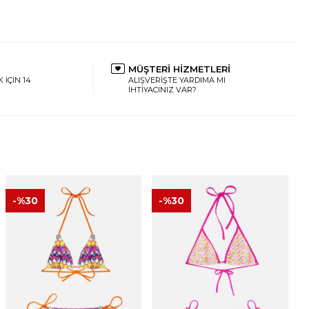
MÜŞTERİ HİZMETLERİ
 İÇİN 14
ALIŞVERİŞTE YARDIMA MI
İHTİYACINIZ VAR?
-%
30
-%
30