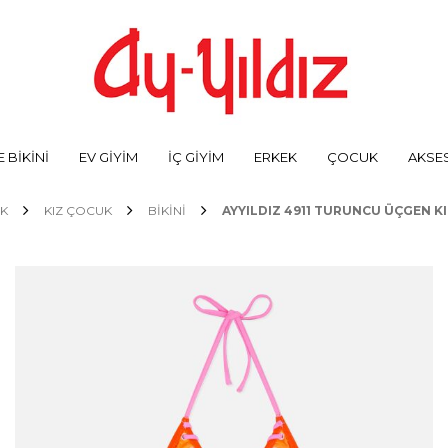
 BİKİNİ
EV GİYİM
İÇ GİYİM
ERKEK
ÇOCUK
AKSE
K
KIZ ÇOCUK
BIKINI
AYYILDIZ 4911 TURUNCU ÜÇGEN KI