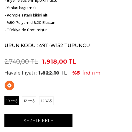
- Biye ile süslenmiş bikini üstü
- Yanları bağlamalı
- Komple astarlı bikini altı
- %80 Polyamid %20 Elastan
- Türkiye'de üretilmiştir.
ÜRÜN KODU :
4911-W152 TURUNCU
2.740,00
TL
1.918,00
TL
Havale Fiyatı :
1.822,10
TL
%5
İndirim
10 YAŞ
12 YAŞ
14 YAŞ
SEPETE EKLE