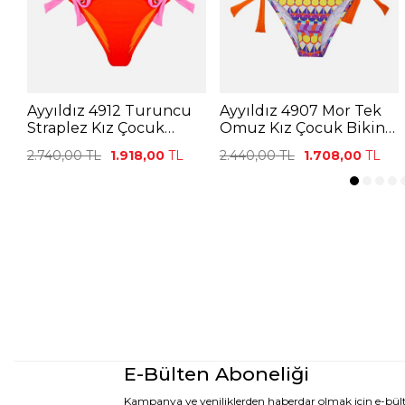
Ayyıldız 4912 Turuncu
Ayyıldız 4907 Mor Tek
Straplez Kız Çocuk
Omuz Kız Çocuk Bikini
Bkini Takımı
Takımı
2.740,00
TL
1.918,00
TL
2.440,00
TL
1.708,00
TL
E-Bülten Aboneliği
Kampanya ve yeniliklerden haberdar olmak için e-bü