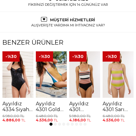
FİKRİNİZİ DEĞİŞTİRMEK İÇİN 14 GÜNÜNÜZ VAR
MÜŞTERİ HİZMETLERİ
ALIŞVERİŞTE YARDIMA MI İHTİYACINIZ VAR?
BENZER ÜRÜNLER
-%
30
-%
30
-%
30
-%
30
Ayyıldız
Ayyıldız
Ayyıldız
Ayyıldız
4334 Siyah
4301 Gold
4301
4301 Sarı
Pul Payetli
Mayo
Kahverengi
Pembe
6.980,00
TL
6.480,00
TL
5.980,00
TL
6.480,00
TL
4.886,00
TL
4.536,00
TL
4.186,00
TL
4.536,00
TL
Mayo
Pembe
Simli Mayo
Mayo