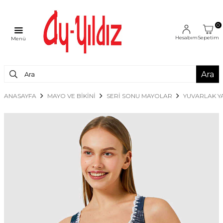
0
Hesabım
Sepetim
Menü
Ara
ANASAYFA
MAYO VE BİKİNİ
SERİ SONU MAYOLAR
YUVARLAK Y