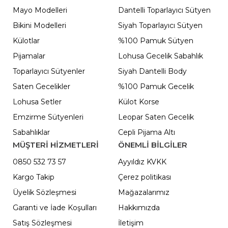
Mayo Modelleri
Dantelli Toparlayıcı Sütyen
Bikini Modelleri
Siyah Toparlayıcı Sütyen
Külotlar
%100 Pamuk Sütyen
Pijamalar
Lohusa Gecelik Sabahlık
Toparlayıcı Sütyenler
Siyah Dantelli Body
Saten Gecelikler
%100 Pamuk Gecelik
Lohusa Setler
Külot Korse
Emzirme Sütyenleri
Leopar Saten Gecelik
Sabahlıklar
Cepli Pijama Altı
MÜŞTERİ HİZMETLERİ
ÖNEMLI BILGILER
0850 532 73 57
Ayyıldız KVKK
Kargo Takip
Çerez politikası
Üyelik Sözleşmesi
Mağazalarımız
Garanti ve İade Koşulları
Hakkımızda
Satış Sözleşmesi
İletişim