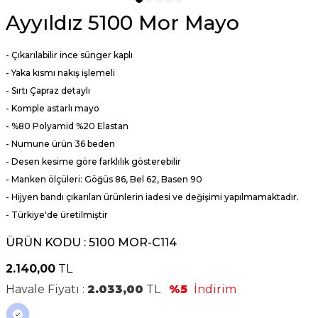
Ayyıldız 5100 Mor Mayo
- Çıkarılabilir ince sünger kaplı
- Yaka kısmı nakış işlemeli
- Sırtı Çapraz detaylı
- Komple astarlı mayo
- %80 Polyamid %20 Elastan
- Numune ürün 36 beden
- Desen kesime göre farklılık gösterebilir
- Manken ölçüleri: Göğüs 86, Bel 62, Basen 90
- Hijyen bandı çıkarılan ürünlerin iadesi ve değişimi yapılmamaktadır.
- Türkiye'de üretilmiştir
ÜRÜN KODU :
5100 MOR-C114
2.140,00
TL
Havale Fiyatı :
2.033,00
TL
%5
İndirim