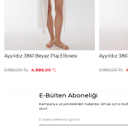
Ayyıldız 3861 Beyaz Plaj Elbisesi
Ayyıldız 3861
6.980,00
TL
4.886,00
TL
6.980,00
TL
E-Bülten Aboneliği
Kampanya ve yeniliklerden haberdar olmak için e-bü
olun!