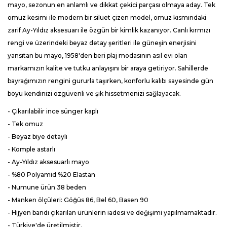
mayo, sezonun en anlamlı ve dikkat çekici parçası olmaya aday. Tek
omuz kesimi ile modern bir siluet çizen model, omuz kısmındaki
zarif Ay-Yıldız aksesuarı ile özgün bir kimlik kazanıyor. Canlı kırmızı
rengi ve üzerindeki beyaz detay şeritleri ile güneşin enerjisini
yansıtan bu mayo, 1958'den beri plaj modasının asıl evi olan
markamızın kalite ve tutku anlayışını bir araya getiriyor. Sahillerde
bayrağımızın rengini gururla taşırken, konforlu kalıbı sayesinde gün
boyu kendinizi özgüvenli ve şık hissetmenizi sağlayacak.
- Çıkarılabilir ince sünger kaplı
- Tek omuz
- Beyaz biye detaylı
- Komple astarlı
- Ay-Yıldız aksesuarlı mayo
- %80 Polyamid %20 Elastan
- Numune ürün 38 beden
- Manken ölçüleri: Göğüs 86, Bel 60, Basen 90
- Hijyen bandı çıkarılan ürünlerin iadesi ve değişimi yapılmamaktadır.
- Türkiye'de üretilmiştir.