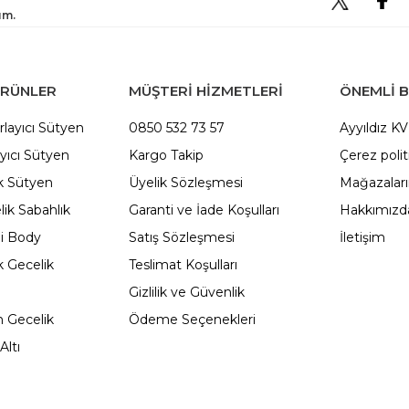
um.
ÜRÜNLER
MÜŞTERİ HİZMETLERİ
ÖNEMLI B
rlayıcı Sütyen
0850 532 73 57
Ayyıldız K
yıcı Sütyen
Kargo Takip
Çerez polit
 Sütyen
Üyelik Sözleşmesi
Mağazalar
ik Sabahlık
Garanti ve İade Koşulları
Hakkımızd
li Body
Satış Sözleşmesi
İletişim
 Gecelik
Teslimat Koşulları
Gizlilik ve Güvenlik
 Gecelik
Ödeme Seçenekleri
Altı