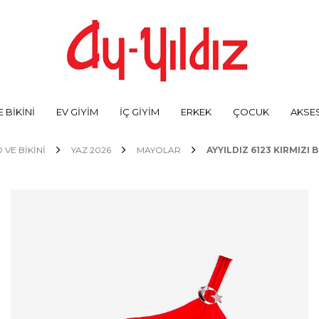
 BİKİNİ
EV GİYİM
İÇ GİYİM
ERKEK
ÇOCUK
AKSE
 VE BİKİNİ
YAZ 2026
MAYOLAR
AYYILDIZ 6123 KIRMIZI