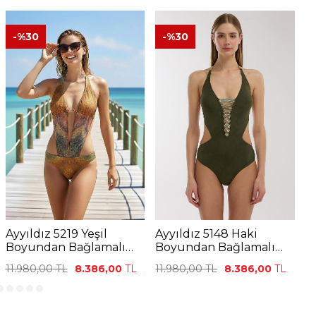
-%
30
-%
30
Ayyıldız 5219 Yeşil
Ayyıldız 5148 Haki
A
Boyundan Bağlamalı
Boyundan Bağlamalı
Y
Mayokini
Mayokini
11.980,00
TL
8.386,00
TL
11.980,00
TL
8.386,00
TL
9