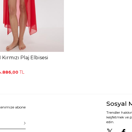
 Kırmızı Plaj Elbisesi
4.886,00
TL
Sosyal 
ltenimize abone
Trendler hakkın
keşfetmek ve p
edin.