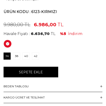
ÜRÜN KODU :
6123-KIRMIZI
9.980,00
TL
6.986,00
TL
Havale Fiyatı :
6.636,70
TL
%5
İndirim
36
38
40
42
SEPETE EKLE
BEDEN TABLOSU
KARGO ÜCRET VE TESLİMAT