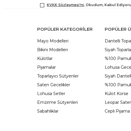
KVKK Sözleşmesi'ni
, Okudum, Kabul Ediyor
POPÜLER KATEGORILER
POPÜLER 
Mayo Modelleri
Dantelli Topa
Bikini Modelleri
Siyah Toparla
Külotlar
%100 Pamuk
Pijamalar
Lohusa Gecel
Toparlayıcı Sütyenler
Siyah Dantel
Saten Gecelikler
%100 Pamuk
Lohusa Setler
Külot Korse
Emzirme Sütyenleri
Leopar Saten
Sabahlıklar
Cepli Pijama 