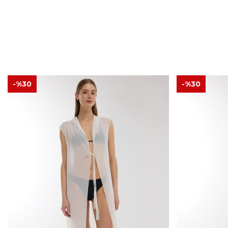
-%
30
-%
30