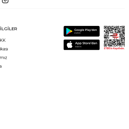
ILGILER
VKK
ikası
ımız
a