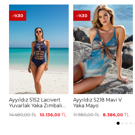
-%
30
-%
30
Ayyıldız 5152 Lacivert
Ayyıldız 5218 Mavi V
Yuvarlak Yaka Zımbalı
Yaka Mayo
Mayokini
14.480,00
TL
10.136,00
TL
11.980,00
TL
8.386,00
TL