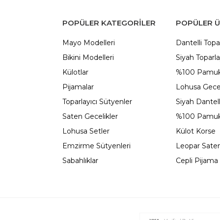
POPÜLER KATEGORILER
POPÜLER 
Mayo Modelleri
Dantelli Topa
Bikini Modelleri
Siyah Toparla
Külotlar
%100 Pamuk
Pijamalar
Lohusa Gecel
Toparlayıcı Sütyenler
Siyah Dantel
Saten Gecelikler
%100 Pamuk
Lohusa Setler
Külot Korse
Emzirme Sütyenleri
Leopar Saten
Sabahlıklar
Cepli Pijama 