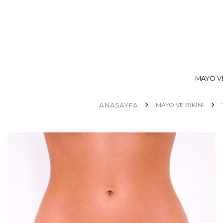
MAYO VE
ANASAYFA
MAYO VE BİKİNİ