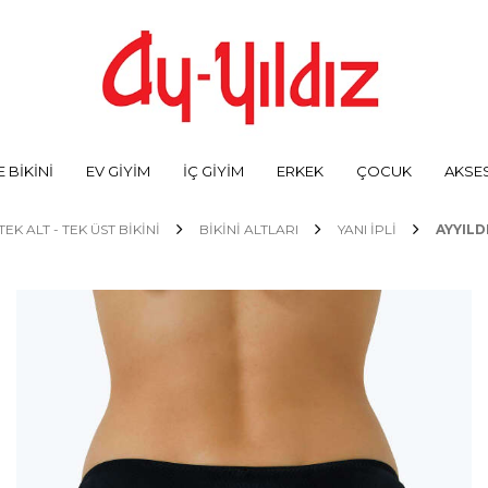
 BİKİNİ
EV GİYİM
İÇ GİYİM
ERKEK
ÇOCUK
AKSE
TEK ALT - TEK ÜST BİKİNİ
BIKINI ALTLARI
YANI İPLI
AYYILD