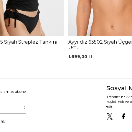
15 Siyah Straplez Tankini
Ayyıldız 63502 Siyah Üçge
Üstü
1.699,00
TL
Sosyal 
ltenimize abone
Trendler hakkın
keşfetmek ve p
edin.
um.