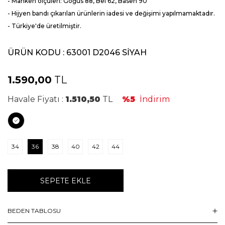
- Manken ölçüleri: Göğüs 88, Bel 62, Basen 90
- Hijyen bandı çıkarılan ürünlerin iadesi ve değişimi yapılmamaktadır.
- Türkiye'de üretilmiştir.
ÜRÜN KODU :
63001 D2046 SİYAH
1.590,00
TL
Havale Fiyatı :
1.510,50
TL
%5
İndirim
34
36
38
40
42
44
SEPETE EKLE
BEDEN TABLOSU