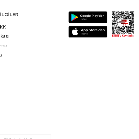
ILGILER
VKK
ikası
ımız
a