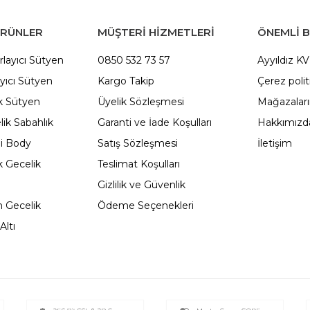
ÜRÜNLER
MÜŞTERİ HİZMETLERİ
ÖNEMLI B
rlayıcı Sütyen
0850 532 73 57
Ayyıldız K
yıcı Sütyen
Kargo Takip
Çerez polit
 Sütyen
Üyelik Sözleşmesi
Mağazalar
ik Sabahlık
Garanti ve İade Koşulları
Hakkımızd
li Body
Satış Sözleşmesi
İletişim
 Gecelik
Teslimat Koşulları
Gizlilik ve Güvenlik
 Gecelik
Ödeme Seçenekleri
Altı