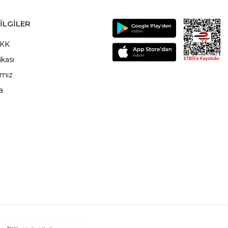
ILGILER
VKK
ikası
ımız
a