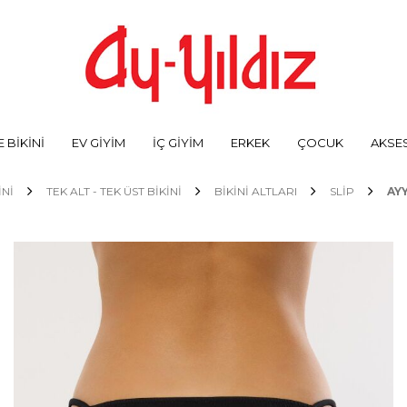
 BİKİNİ
EV GİYİM
İÇ GİYİM
ERKEK
ÇOCUK
AKSE
İNİ
TEK ALT - TEK ÜST BİKİNİ
BIKINI ALTLARI
SLIP
AYY