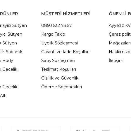
ÜRÜNLER
MÜŞTERİ HİZMETLERİ
ÖNEMLI B
rlayıcı Sütyen
0850 532 73 57
Ayyıldız K
yıcı Sütyen
Kargo Takip
Çerez polit
 Sütyen
Üyelik Sözleşmesi
Mağazalar
ik Sabahlık
Garanti ve İade Koşulları
Hakkımızd
li Body
Satış Sözleşmesi
İletişim
 Gecelik
Teslimat Koşulları
Gizlilik ve Güvenlik
 Gecelik
Ödeme Seçenekleri
Altı