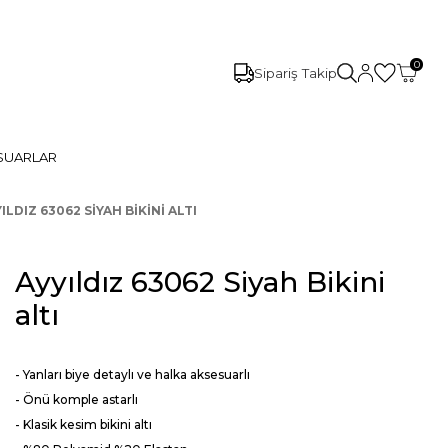
0
Sipariş Takip
SUARLAR
ILDIZ 63062 SIYAH BIKINI ALTI
Ayyıldız 63062 Siyah Bikini
altı
- Yanları biye detaylı ve halka aksesuarlı
- Önü komple astarlı
- Klasik kesim bikini altı