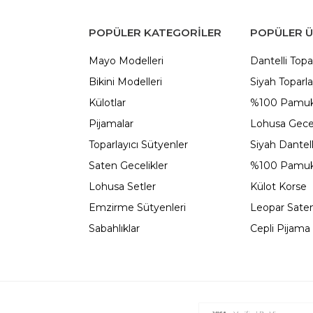
POPÜLER KATEGORILER
POPÜLER 
Mayo Modelleri
Dantelli Topa
Bikini Modelleri
Siyah Toparla
Külotlar
%100 Pamuk
Pijamalar
Lohusa Gecel
Toparlayıcı Sütyenler
Siyah Dantel
Saten Gecelikler
%100 Pamuk
Lohusa Setler
Külot Korse
Emzirme Sütyenleri
Leopar Saten
Sabahlıklar
Cepli Pijama 