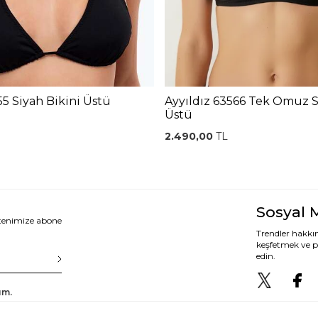
55 Siyah Bikini Üstü
Ayyıldız 63566 Tek Omuz S
Üstü
2.490,00
TL
Sosyal 
ltenimize abone
Trendler hakkın
keşfetmek ve p
edin.
um.