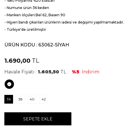
- %80 Polyamid %20 Elastan
- Numune ürün 36 beden
- Manken ölçüleri:Bel 62, Basen 90
- Hijyen bandı çıkarılan ürünlerin iadesi ve değişimi yapılmamaktadır.
- Türkiye'de üretilmiştir
ÜRÜN KODU :
63062-SİYAH
1.690,00
TL
Havale Fiyatı :
1.605,50
TL
%5
İndirim
36
38
40
42
SEPETE EKLE