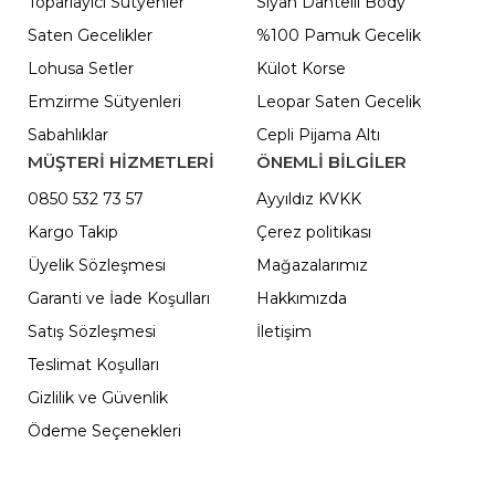
Toparlayıcı Sütyenler
Siyah Dantelli Body
Saten Gecelikler
%100 Pamuk Gecelik
Lohusa Setler
Külot Korse
Emzirme Sütyenleri
Leopar Saten Gecelik
Sabahlıklar
Cepli Pijama Altı
MÜŞTERİ HİZMETLERİ
ÖNEMLI BILGILER
0850 532 73 57
Ayyıldız KVKK
Kargo Takip
Çerez politikası
Üyelik Sözleşmesi
Mağazalarımız
Garanti ve İade Koşulları
Hakkımızda
Satış Sözleşmesi
İletişim
Teslimat Koşulları
Gizlilik ve Güvenlik
Ödeme Seçenekleri