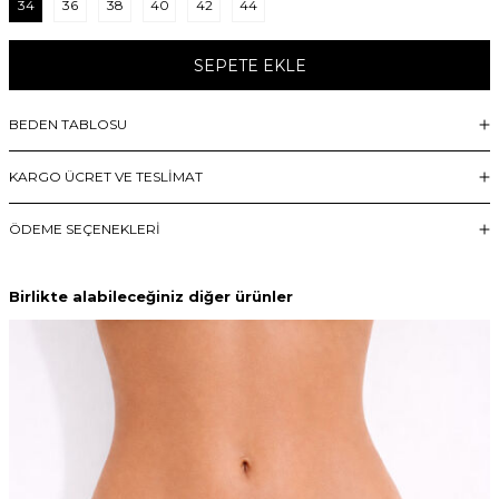
34
36
38
40
42
44
SEPETE EKLE
BEDEN TABLOSU
KARGO ÜCRET VE TESLİMAT
ÖDEME SEÇENEKLERI
Birlikte alabileceğiniz diğer ürünler