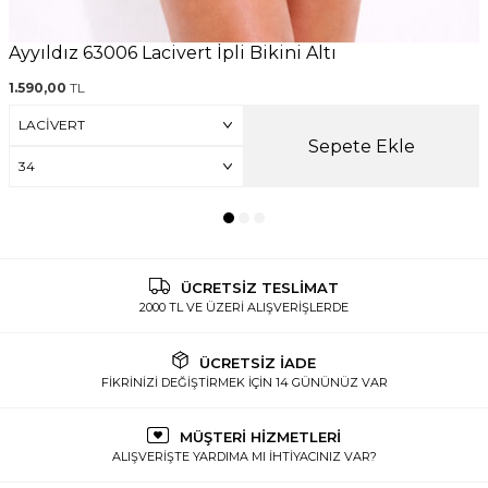
Ayyıldız 63006 Lacivert İpli Bikini Altı
1.590,00
TL
Sepete Ekle
ÜCRETSİZ TESLİMAT
2000 TL VE ÜZERİ ALIŞVERİŞLERDE
ÜCRETSİZ İADE
FİKRİNİZİ DEĞİŞTİRMEK İÇİN 14 GÜNÜNÜZ VAR
MÜŞTERİ HİZMETLERİ
ALIŞVERİŞTE YARDIMA MI İHTİYACINIZ VAR?