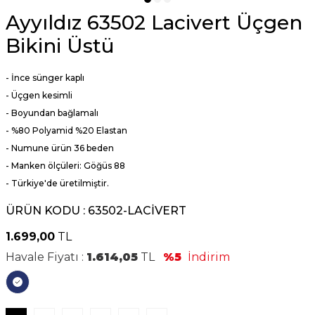
Ayyıldız 63502 Lacivert Üçgen
Bikini Üstü
- İnce sünger kaplı
- Üçgen kesimli
- Boyundan bağlamalı
- %80 Polyamid %20 Elastan
- Numune ürün 36 beden
- Manken ölçüleri: Göğüs 88
- Türkiye'de üretilmiştir.
ÜRÜN KODU :
63502-LACİVERT
1.699,00
TL
Havale Fiyatı :
1.614,05
TL
%5
İndirim