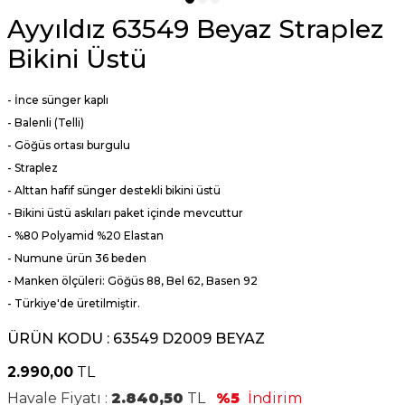
Ayyıldız 63549 Beyaz Straplez
Bikini Üstü
- İnce sünger kaplı
- Balenli (Telli)
- Göğüs ortası burgulu
- Straplez
- Alttan hafif sünger destekli bikini üstü
- Bikini üstü askıları paket içinde mevcuttur
- %80 Polyamid %20 Elastan
- Numune ürün 36 beden
- Manken ölçüleri: Göğüs 88, Bel 62, Basen 92
- Türkiye'de üretilmiştir.
ÜRÜN KODU :
63549 D2009 BEYAZ
2.990,00
TL
Havale Fiyatı :
2.840,50
TL
%5
İndirim