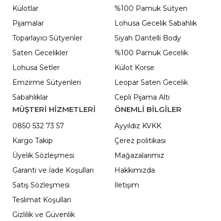
Külotlar
%100 Pamuk Sütyen
Pijamalar
Lohusa Gecelik Sabahlık
Toparlayıcı Sütyenler
Siyah Dantelli Body
Saten Gecelikler
%100 Pamuk Gecelik
Lohusa Setler
Külot Korse
Emzirme Sütyenleri
Leopar Saten Gecelik
Sabahlıklar
Cepli Pijama Altı
MÜŞTERİ HİZMETLERİ
ÖNEMLI BILGILER
0850 532 73 57
Ayyıldız KVKK
Kargo Takip
Çerez politikası
Üyelik Sözleşmesi
Mağazalarımız
Garanti ve İade Koşulları
Hakkımızda
Satış Sözleşmesi
İletişim
Teslimat Koşulları
Gizlilik ve Güvenlik