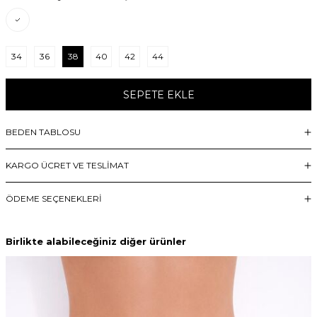
34
36
38
40
42
44
SEPETE EKLE
BEDEN TABLOSU
KARGO ÜCRET VE TESLİMAT
ÖDEME SEÇENEKLERI
Birlikte alabileceğiniz diğer ürünler