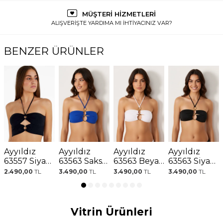
MÜŞTERİ HİZMETLERİ
ALIŞVERİŞTE YARDIMA MI İHTİYACINIZ VAR?
BENZER ÜRÜNLER
Ayyıldız
Ayyıldız
Ayyıldız
Ayyıldız
63557 Siyah
63563 Saks
63563 Beyaz
63563 Siyah
Straplez
Bikini Üstü
Bikini Üstü
Bikini Üstü
2.490,00
TL
3.490,00
TL
3.490,00
TL
3.490,00
TL
Bikini Üstü
Vitrin Ürünleri