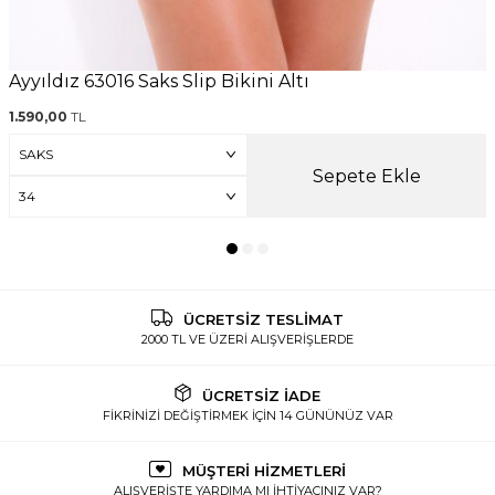
Ayyıldız 63016 Saks Slip Bikini Altı
1.590,00
TL
Sepete Ekle
ÜCRETSİZ TESLİMAT
2000 TL VE ÜZERİ ALIŞVERİŞLERDE
ÜCRETSİZ İADE
FİKRİNİZİ DEĞİŞTİRMEK İÇİN 14 GÜNÜNÜZ VAR
MÜŞTERİ HİZMETLERİ
ALIŞVERİŞTE YARDIMA MI İHTİYACINIZ VAR?