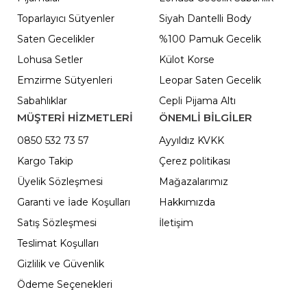
Toparlayıcı Sütyenler
Siyah Dantelli Body
Saten Gecelikler
%100 Pamuk Gecelik
Lohusa Setler
Külot Korse
Emzirme Sütyenleri
Leopar Saten Gecelik
Sabahlıklar
Cepli Pijama Altı
MÜŞTERİ HİZMETLERİ
ÖNEMLI BILGILER
0850 532 73 57
Ayyıldız KVKK
Kargo Takip
Çerez politikası
Üyelik Sözleşmesi
Mağazalarımız
Garanti ve İade Koşulları
Hakkımızda
Satış Sözleşmesi
İletişim
Teslimat Koşulları
Gizlilik ve Güvenlik
Ödeme Seçenekleri