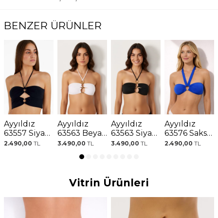
BENZER ÜRÜNLER
Ayyıldız
Ayyıldız
Ayyıldız
Ayyıldız
63557 Siyah
63563 Beyaz
63563 Siyah
63576 Saks
Straplez
Bikini Üstü
Bikini Üstü
Bikini Üstü
2.490,00
TL
3.490,00
TL
3.490,00
TL
2.490,00
TL
Bikini Üstü
Vitrin Ürünleri