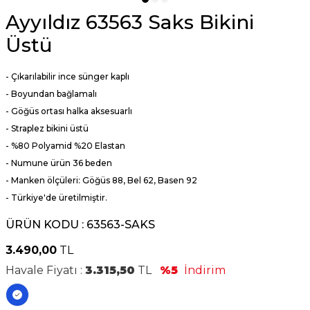
Ayyıldız 63563 Saks Bikini
Üstü
- Çıkarılabilir ince sünger kaplı
- Boyundan bağlamalı
- Göğüs ortası halka aksesuarlı
- Straplez bikini üstü
- %80 Polyamid %20 Elastan
- Numune ürün 36 beden
- Manken ölçüleri: Göğüs 88, Bel 62, Basen 92
- Türkiye'de üretilmiştir.
ÜRÜN KODU :
63563-SAKS
3.490,00
TL
Havale Fiyatı :
3.315,50
TL
%5
İndirim