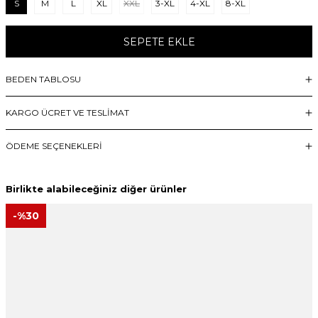
S
M
L
XL
XXL
3-XL
4-XL
8-XL
SEPETE EKLE
BEDEN TABLOSU
KARGO ÜCRET VE TESLİMAT
ÖDEME SEÇENEKLERI
Birlikte alabileceğiniz diğer ürünler
-%
30