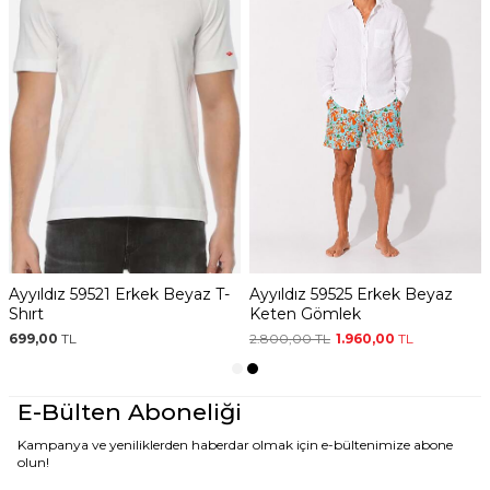
Ayyıldız 2106 Sarı Beyaz
Ayyıldız 59521 Erkek Beyaz T-
A
Geometrik Desenli Erkek
Shırt
K
Çocuk Deniz Şortu
2.240,00
TL
1.568,00
TL
699,00
TL
2
E-Bülten Aboneliği
Kampanya ve yeniliklerden haberdar olmak için e-bültenimize abone
olun!