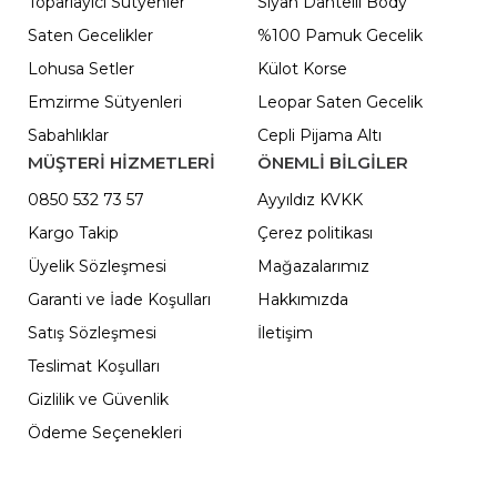
Toparlayıcı Sütyenler
Siyah Dantelli Body
Saten Gecelikler
%100 Pamuk Gecelik
Lohusa Setler
Külot Korse
Emzirme Sütyenleri
Leopar Saten Gecelik
Sabahlıklar
Cepli Pijama Altı
MÜŞTERİ HİZMETLERİ
ÖNEMLI BILGILER
0850 532 73 57
Ayyıldız KVKK
Kargo Takip
Çerez politikası
Üyelik Sözleşmesi
Mağazalarımız
Garanti ve İade Koşulları
Hakkımızda
Satış Sözleşmesi
İletişim
Teslimat Koşulları
Gizlilik ve Güvenlik
Ödeme Seçenekleri