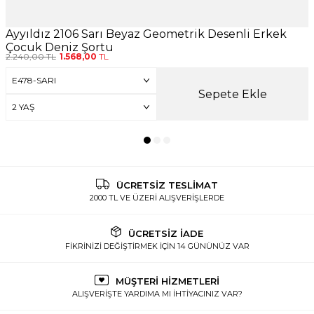
Ayyıldız 2106 Sarı Beyaz Geometrik Desenli Erkek
Çocuk Deniz Şortu
2.240,00
TL
1.568,00
TL
Sepete Ekle
ÜCRETSİZ TESLİMAT
2000 TL VE ÜZERİ ALIŞVERİŞLERDE
ÜCRETSİZ İADE
FİKRİNİZİ DEĞİŞTİRMEK İÇİN 14 GÜNÜNÜZ VAR
MÜŞTERİ HİZMETLERİ
ALIŞVERİŞTE YARDIMA MI İHTİYACINIZ VAR?