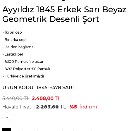
Ayyıldız 1845 Erkek Sarı Beyaz
Geometrik Desenli Şort
- İki ön cep
- Bir arka cep
- Belden bağlamalı
- Lastikli bel
- %100 Pamuk file astar
- %92 Polyester %8 Pamuk
- Türkiye'de üretilmiştir.
ÜRÜN KODU :
1845-E478 SARI
3.440,00
TL
2.408,00
TL
Havale Fiyatı :
2.287,60
TL
%5
İndirim