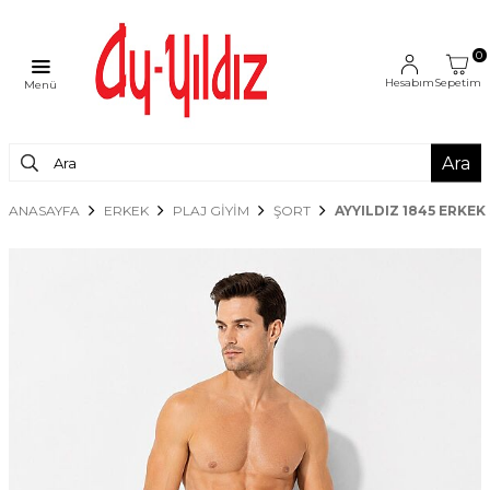
0
Hesabım
Sepetim
Menü
Ara
ANASAYFA
ERKEK
PLAJ GİYİM
ŞORT
AYYILDIZ 1845 ERKE