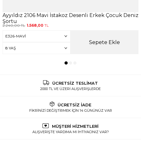
Ayyıldız 2106 Mavi İstakoz Desenli Erkek Çocuk Deniz
Şortu
2.240,00
TL
1.568,00
TL
Sepete Ekle
ÜCRETSİZ TESLİMAT
2000 TL VE ÜZERİ ALIŞVERİŞLERDE
ÜCRETSİZ İADE
FİKRİNİZİ DEĞİŞTİRMEK İÇİN 14 GÜNÜNÜZ VAR
MÜŞTERİ HİZMETLERİ
ALIŞVERİŞTE YARDIMA MI İHTİYACINIZ VAR?