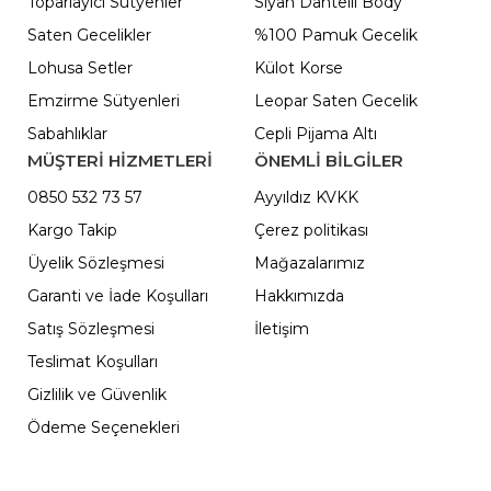
Toparlayıcı Sütyenler
Siyah Dantelli Body
Saten Gecelikler
%100 Pamuk Gecelik
Lohusa Setler
Külot Korse
Emzirme Sütyenleri
Leopar Saten Gecelik
Sabahlıklar
Cepli Pijama Altı
MÜŞTERİ HİZMETLERİ
ÖNEMLI BILGILER
0850 532 73 57
Ayyıldız KVKK
Kargo Takip
Çerez politikası
Üyelik Sözleşmesi
Mağazalarımız
Garanti ve İade Koşulları
Hakkımızda
Satış Sözleşmesi
İletişim
Teslimat Koşulları
Gizlilik ve Güvenlik
Ödeme Seçenekleri