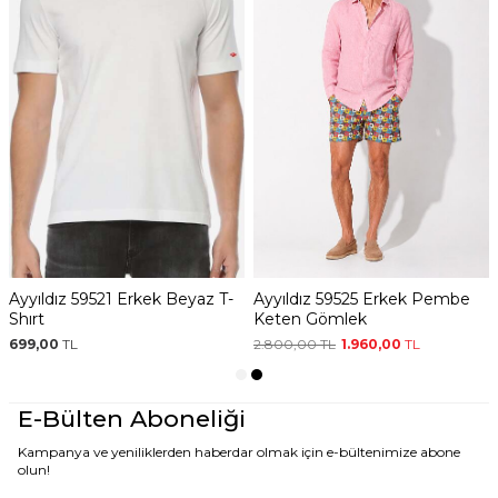
koz
Ayyıldız 59521 Erkek Beyaz T-
Ayyıldız 59525 Erkek P
eniz
Shırt
Keten Gömlek
699,00
TL
2.800,00
TL
1.960,00
TL
E-Bülten Aboneliği
Kampanya ve yeniliklerden haberdar olmak için e-bültenimize abone
olun!