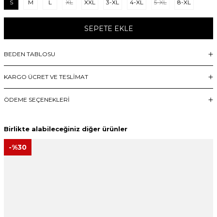
S
M
L
XL
XXL
3-XL
4-XL
5-XL
8-XL
SEPETE EKLE
BEDEN TABLOSU
KARGO ÜCRET VE TESLİMAT
ÖDEME SEÇENEKLERI
Birlikte alabileceğiniz diğer ürünler
-%
30