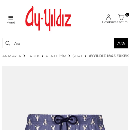
0
Hesabım
Sepetim
Menü
Ara
ANASAYFA
ERKEK
PLAJ GİYİM
ŞORT
AYYILDIZ 1845 ERKE