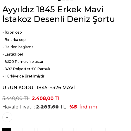
Ayyıldız 1845 Erkek Mavi
İstakoz Desenli Deniz Şortu
- İki ön cep
- Bir arka cep
- Belden bağlamalı
- Lastikli bel
- %100 Pamuk file astar
-
%92 Polyester %8 Pamuk
- Türkiye'de üretilmiştir.
ÜRÜN KODU :
1845-E326 MAVİ
3.440,00
TL
2.408,00
TL
Havale Fiyatı :
2.287,60
TL
%5
İndirim