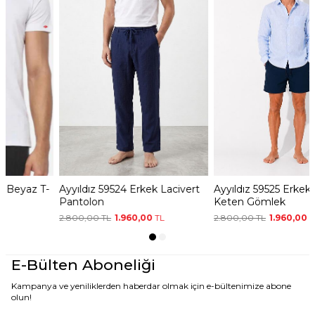
Ayyıldız 59520 Erkek Beyaz T-
Ayyıldız 59524 Erkek Lacivert
Shırt
Pantolon
699,00
TL
2.800,00
TL
1.960,00
TL
E-Bülten Aboneliği
Kampanya ve yeniliklerden haberdar olmak için e-bültenimize abone
olun!