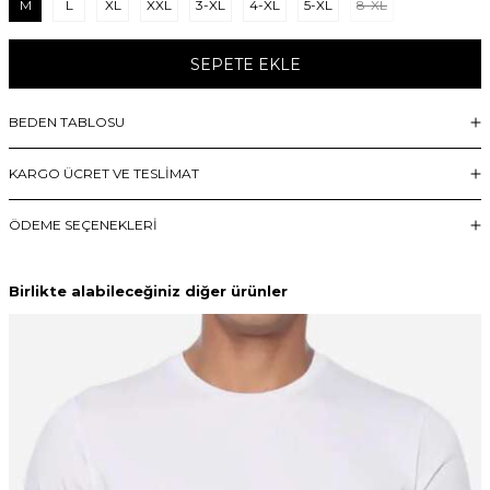
M
L
XL
XXL
3-XL
4-XL
5-XL
8-XL
SEPETE EKLE
BEDEN TABLOSU
KARGO ÜCRET VE TESLİMAT
ÖDEME SEÇENEKLERI
Birlikte alabileceğiniz diğer ürünler