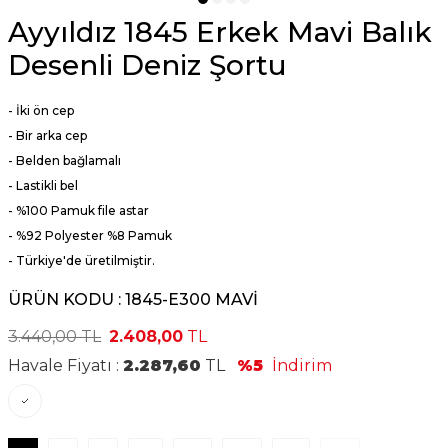
Ayyıldız 1845 Erkek Mavi Balık
Desenli Deniz Şortu
- İki ön cep
- Bir arka cep
- Belden bağlamalı
- Lastikli bel
- %100 Pamuk file astar
-
%92 Polyester %8 Pamuk
- Türkiye'de üretilmiştir.
ÜRÜN KODU :
1845-E300 MAVİ
3.440,00
TL
2.408,00
TL
Havale Fiyatı :
2.287,60
TL
%5
İndirim