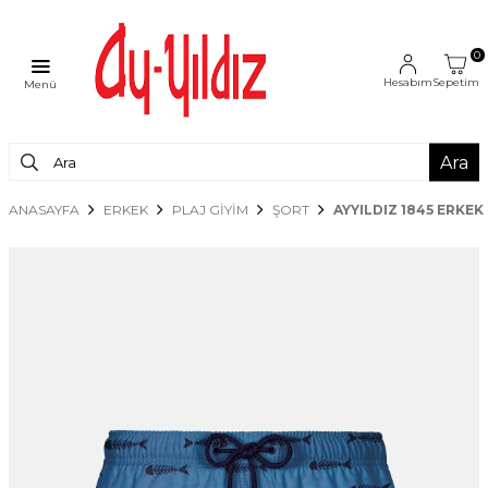
0
Hesabım
Sepetim
Menü
Ara
ANASAYFA
ERKEK
PLAJ GİYİM
ŞORT
AYYILDIZ 1845 ERKEK