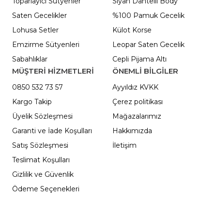
Toparlayıcı Sütyenler
Siyah Dantelli Body
Saten Gecelikler
%100 Pamuk Gecelik
Lohusa Setler
Külot Korse
Emzirme Sütyenleri
Leopar Saten Gecelik
Sabahlıklar
Cepli Pijama Altı
MÜŞTERİ HİZMETLERİ
ÖNEMLI BILGILER
0850 532 73 57
Ayyıldız KVKK
Kargo Takip
Çerez politikası
Üyelik Sözleşmesi
Mağazalarımız
Garanti ve İade Koşulları
Hakkımızda
Satış Sözleşmesi
İletişim
Teslimat Koşulları
Gizlilik ve Güvenlik
Ödeme Seçenekleri