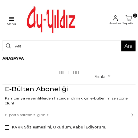
0
Hesabım
Sepetim
Menü
Ara
ANASAYFA
Sırala
E-Bülten Aboneliği
Kampanya ve yeniliklerden haberdar olmak için e-bültenimize abone
olun!
KVKK Sözleşmesi'ni
, Okudum, Kabul Ediyorum.