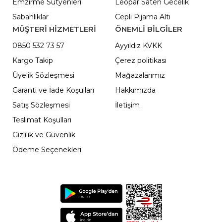
Emzirme Sütyenleri
Leopar Saten Gecelik
Sabahlıklar
Cepli Pijama Altı
MÜŞTERİ HİZMETLERİ
ÖNEMLI BILGILER
0850 532 73 57
Ayyıldız KVKK
Kargo Takip
Çerez politikası
Üyelik Sözleşmesi
Mağazalarımız
Garanti ve İade Koşulları
Hakkımızda
Satış Sözleşmesi
İletişim
Teslimat Koşulları
Gizlilik ve Güvenlik
Ödeme Seçenekleri