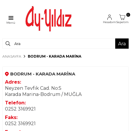
0
Hesabım
Sepetim
Menü
Ara
ANASAYFA
BODRUM - KARADA MARİNA
BODRUM - KARADA MARİNA
Adres:
Neyzen Tevfik Cad. No:5
Karada Marina-Bodrum / MUĞLA
Telefon:
0252 3169921
Faks:
0252 3169921