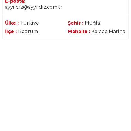
E-posta:
ayyildiz@ayyildiz.com.tr
Ülke :
Türkiye
Şehir :
Muğla
İlçe :
Bodrum
Mahalle :
Karada Marina