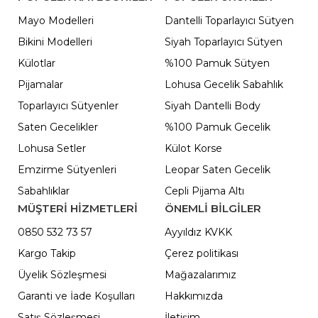
Mayo Modelleri
Dantelli Toparlayıcı Sütyen
Bikini Modelleri
Siyah Toparlayıcı Sütyen
Külotlar
%100 Pamuk Sütyen
Pijamalar
Lohusa Gecelik Sabahlık
Toparlayıcı Sütyenler
Siyah Dantelli Body
Saten Gecelikler
%100 Pamuk Gecelik
Lohusa Setler
Külot Korse
Emzirme Sütyenleri
Leopar Saten Gecelik
Sabahlıklar
Cepli Pijama Altı
MÜŞTERİ HİZMETLERİ
ÖNEMLI BILGILER
0850 532 73 57
Ayyıldız KVKK
Kargo Takip
Çerez politikası
Üyelik Sözleşmesi
Mağazalarımız
Garanti ve İade Koşulları
Hakkımızda
Satış Sözleşmesi
İletişim