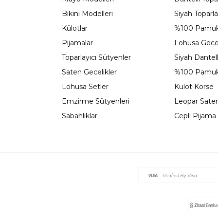
Bikini Modelleri
Siyah Toparla
Külotlar
%100 Pamuk
Pijamalar
Lohusa Gecel
Toparlayıcı Sütyenler
Siyah Dantel
Saten Gecelikler
%100 Pamuk
Lohusa Setler
Külot Korse
Emzirme Sütyenleri
Leopar Saten
Sabahlıklar
Cepli Pijama 