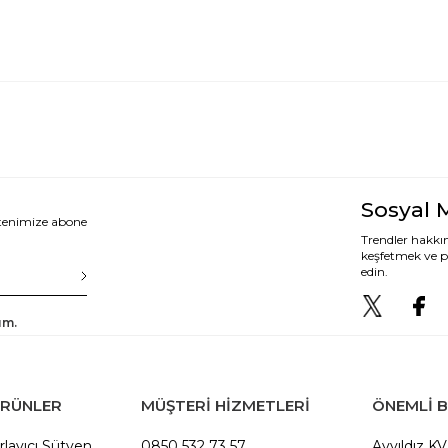
Sosyal 
ltenimize abone
Trendler hakkın
keşfetmek ve p
edin.
um.
ÜRÜNLER
MÜŞTERİ HİZMETLERİ
ÖNEMLI B
rlayıcı Sütyen
0850 532 73 57
Ayyıldız K