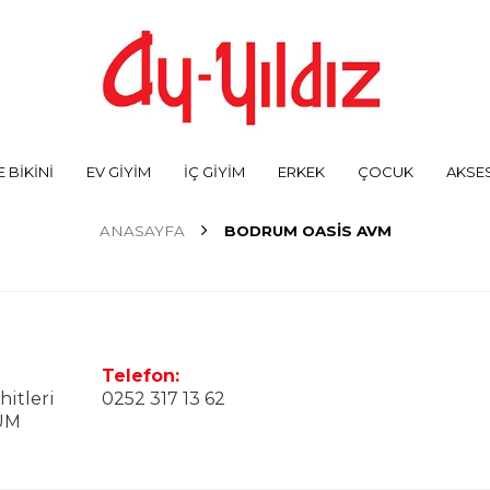
 BİKİNİ
EV GİYİM
İÇ GİYİM
ERKEK
ÇOCUK
AKSE
ANASAYFA
BODRUM OASİS AVM
Telefon:
hitleri
0252 317 13 62
RUM