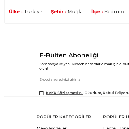
Ülke :
Türkiye
Şehir :
Muğla
İlçe :
Bodrum
E-Bülten Aboneliği
Kampanya ve yeniliklerden haberdar olmak için e-bü
olun!
KVKK Sözleşmesi'ni
, Okudum, Kabul Ediyor
POPÜLER KATEGORILER
POPÜLER 
Mayo Modelleri
Dantelli Topa