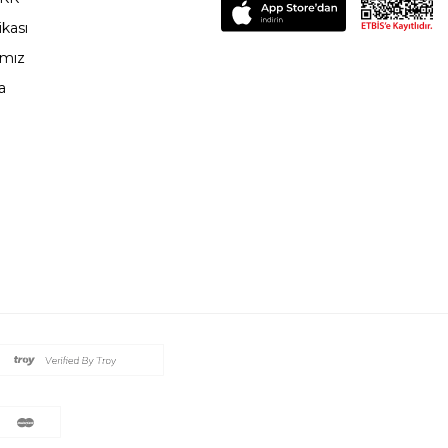
ikası
ımız
a