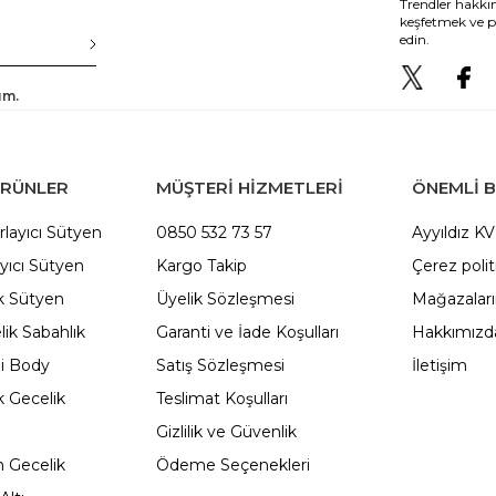
Trendler hakkın
keşfetmek ve p
edin.
um.
ÜRÜNLER
MÜŞTERİ HİZMETLERİ
ÖNEMLI B
rlayıcı Sütyen
0850 532 73 57
Ayyıldız K
yıcı Sütyen
Kargo Takip
Çerez polit
 Sütyen
Üyelik Sözleşmesi
Mağazalar
ik Sabahlık
Garanti ve İade Koşulları
Hakkımızd
li Body
Satış Sözleşmesi
İletişim
 Gecelik
Teslimat Koşulları
Gizlilik ve Güvenlik
 Gecelik
Ödeme Seçenekleri