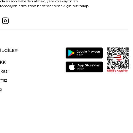
da en son haberleri almak, yeni koleksiyonları
romosyonlarımızdan haberdar olmak için bizi takip
ILGILER
VKK
ikası
ımız
a