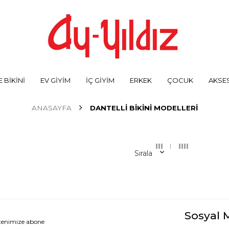
 BİKİNİ
EV GİYİM
İÇ GİYİM
ERKEK
ÇOCUK
AKSE
ANASAYFA
DANTELLI BIKINI MODELLERI
Sırala
Sosyal 
ltenimize abone