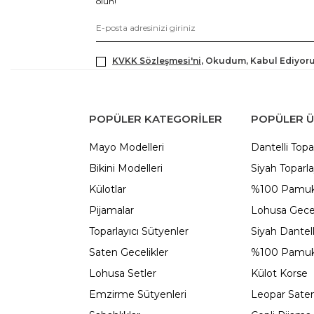
olun!
KVKK Sözleşmesi'ni
, Okudum, Kabul Ediyor
POPÜLER KATEGORILER
POPÜLER 
Mayo Modelleri
Dantelli Topa
Bikini Modelleri
Siyah Toparla
Külotlar
%100 Pamuk
Pijamalar
Lohusa Gecel
Toparlayıcı Sütyenler
Siyah Dantel
Saten Gecelikler
%100 Pamuk
Lohusa Setler
Külot Korse
Emzirme Sütyenleri
Leopar Saten