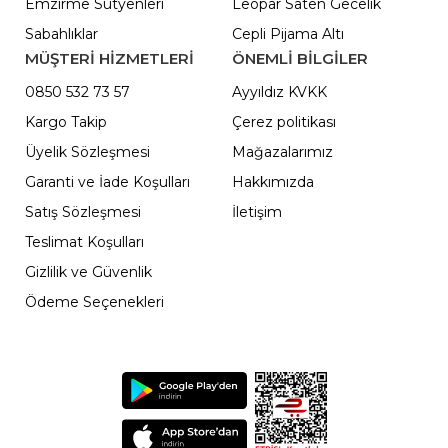
Emzirme Sütyenleri
Leopar Saten Gecelik
Sabahlıklar
Cepli Pijama Altı
MÜŞTERİ HİZMETLERİ
ÖNEMLI BILGILER
0850 532 73 57
Ayyıldız KVKK
Kargo Takip
Çerez politikası
Üyelik Sözleşmesi
Mağazalarımız
Garanti ve İade Koşulları
Hakkımızda
Satış Sözleşmesi
İletişim
Teslimat Koşulları
Gizlilik ve Güvenlik
Ödeme Seçenekleri