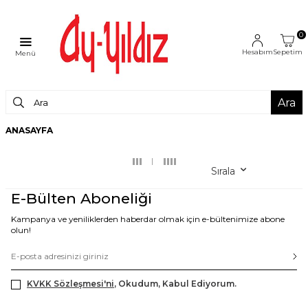
0
Hesabım
Sepetim
Menü
Ara
ANASAYFA
Sırala
E-Bülten Aboneliği
Kampanya ve yeniliklerden haberdar olmak için e-bültenimize abone
olun!
KVKK Sözleşmesi'ni
, Okudum, Kabul Ediyorum.