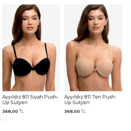
Ayyıldız 811 Siyah Push-
Ayyıldız 811 Ten Push-
A
Up Sütyen
Up Sütyen
U
368,00
TL
368,00
TL
3