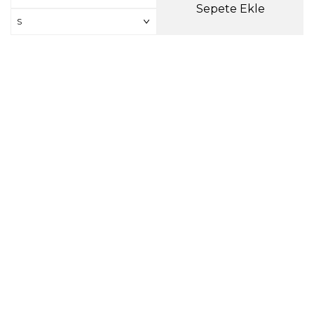
Sepete Ekle
yyıldız 511 Siyah Push-
Ayyıldız 930 Siyah
p Sütyen
Push-Up Sütyen
68,00
TL
368,00
TL