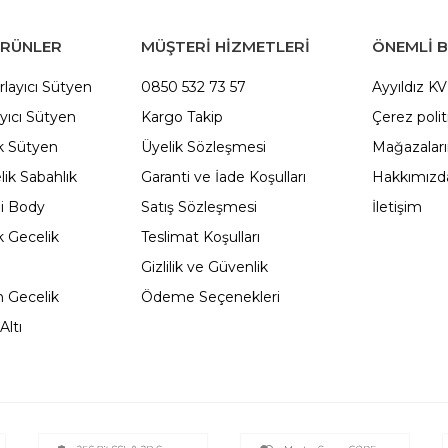
ÜRÜNLER
MÜŞTERİ HİZMETLERİ
ÖNEMLI B
rlayıcı Sütyen
0850 532 73 57
Ayyıldız K
yıcı Sütyen
Kargo Takip
Çerez polit
 Sütyen
Üyelik Sözleşmesi
Mağazalar
ik Sabahlık
Garanti ve İade Koşulları
Hakkımızd
li Body
Satış Sözleşmesi
İletişim
 Gecelik
Teslimat Koşulları
Gizlilik ve Güvenlik
 Gecelik
Ödeme Seçenekleri
Altı