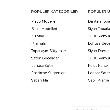
POPÜLER KATEGORILER
POPÜLER 
Mayo Modelleri
Dantelli Topa
Bikini Modelleri
Siyah Toparla
Külotlar
%100 Pamuk
Pijamalar
Lohusa Gecel
Toparlayıcı Sütyenler
Siyah Dantel
Saten Gecelikler
%100 Pamuk
Lohusa Setler
Külot Korse
Emzirme Sütyenleri
Leopar Saten
Sabahlıklar
Cepli Pijama 