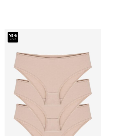
YENI
ürün