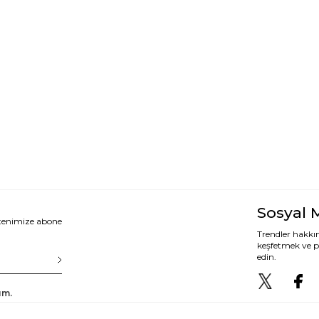
Sosyal 
ltenimize abone
Trendler hakkın
keşfetmek ve p
edin.
um.