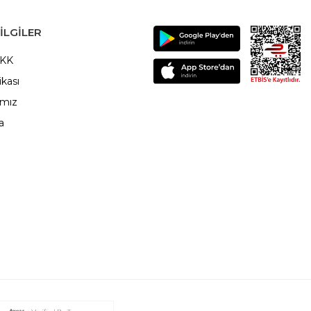
ILGILER
VKK
ikası
ımız
a