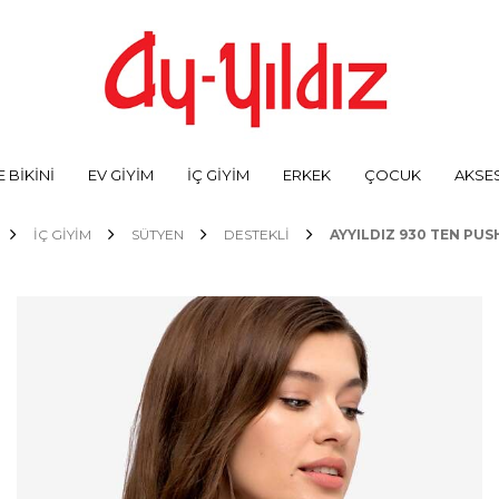
 BİKİNİ
EV GİYİM
İÇ GİYİM
ERKEK
ÇOCUK
AKSE
İÇ GİYİM
SÜTYEN
DESTEKLI
AYYILDIZ 930 TEN PU