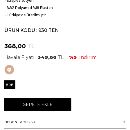
- Straplez sütyen
- %82 Polyamid %18 Elastan
- Türkiye'de üretilmiştir
ÜRÜN KODU :
930 TEN
368,00
TL
Havale Fiyatı :
349,60
TL
%5
İndirim
80B
SEPETE EKLE
BEDEN TABLOSU