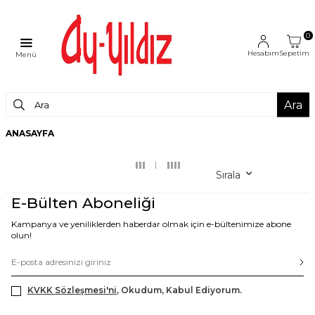
0
Hesabım
Sepetim
Menü
Ara
ANASAYFA
Sırala
E-Bülten Aboneliği
Kampanya ve yeniliklerden haberdar olmak için e-bültenimize abone
olun!
KVKK Sözleşmesi'ni
, Okudum, Kabul Ediyorum.