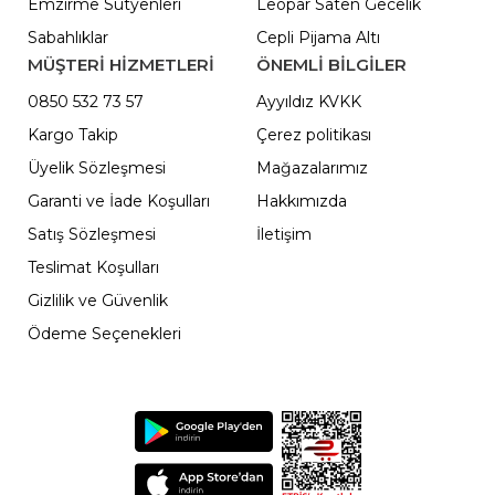
Emzirme Sütyenleri
Leopar Saten Gecelik
Sabahlıklar
Cepli Pijama Altı
MÜŞTERİ HİZMETLERİ
ÖNEMLI BILGILER
0850 532 73 57
Ayyıldız KVKK
Kargo Takip
Çerez politikası
Üyelik Sözleşmesi
Mağazalarımız
Garanti ve İade Koşulları
Hakkımızda
Satış Sözleşmesi
İletişim
Teslimat Koşulları
Gizlilik ve Güvenlik
Ödeme Seçenekleri